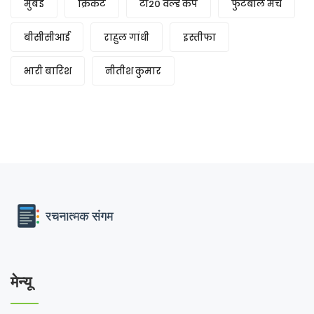
मुंबई
क्रिकेट
टी20 वर्ल्ड कप
फुटबॉल मैच
बीसीसीआई
राहुल गांधी
इस्तीफा
भारी बारिश
नीतीश कुमार
मेन्यू