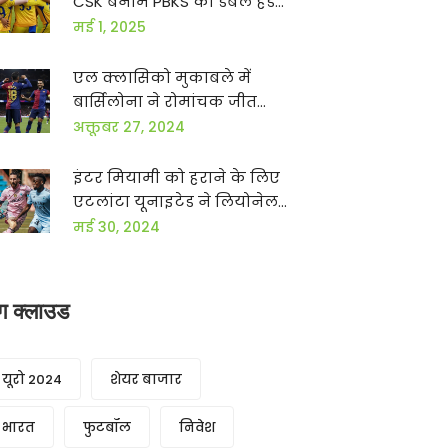
CSK बनाम PBKS की डबल हेडर
भिड़ंत आज
मई 1, 2025
एल क्लासिको मुकाबले में
बार्सिलोना ने रोमांचक जीत
हासिल की: विस्तृत रिपोर्ट
अक्तूबर 27, 2024
इंटर मियामी को हराने के लिए
एटलांटा यूनाइटेड ने लियोनेल
मेसी के गोल को किया निष्फल
मई 30, 2024
ैग क्लाउड
यूरो 2024
शेयर बाजार
भारत
फुटबॉल
निवेश