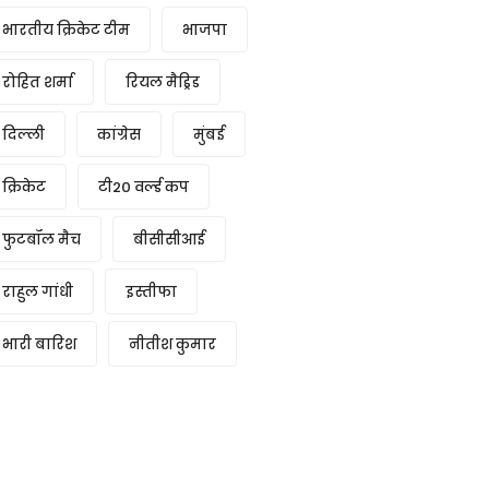
भारतीय क्रिकेट टीम
भाजपा
रोहित शर्मा
रियल मैड्रिड
दिल्ली
कांग्रेस
मुंबई
क्रिकेट
टी20 वर्ल्ड कप
फुटबॉल मैच
बीसीसीआई
राहुल गांधी
इस्तीफा
भारी बारिश
नीतीश कुमार