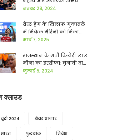
महत्व और अमेरिकी उत्सव
नवंबर 28, 2024
वेस्ट हैम के खिलाफ मुकाबले
में मिकेल मेरिनो को मिला
शुरुआती खेल का मौका
मार्च 7, 2025
राजस्थान के मंत्री किरोड़ी लाल
मीना का इस्तीफा: चुनावी वादा
निभाने का बड़ा कदम
जुलाई 5, 2024
ैग क्लाउड
यूरो 2024
शेयर बाजार
भारत
फुटबॉल
निवेश