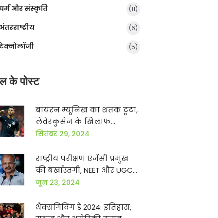
धर्म और संस्कृति
(11)
अंतरराष्ट्रीय
(6)
टेक्नोलॉजी
(5)
ल के पोस्ट
बायरन म्यूनिख का शतक टूटा,
लेवेरकुसेन के खिलाफ
पावलोविक का धमाका
सितंबर 29, 2024
राष्ट्रीय परीक्षण एजेंसी प्रमुख
की बर्खास्तगी, NEET और UGC-
NET विवाद में सरकार की
जून 23, 2024
कार्रवाई
थैंक्सगिविंग डे 2024: इतिहास,