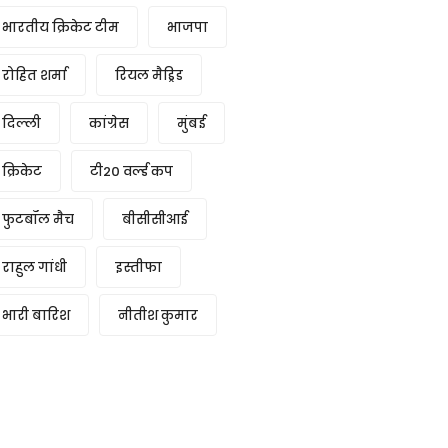
भारतीय क्रिकेट टीम
भाजपा
रोहित शर्मा
रियल मैड्रिड
दिल्ली
कांग्रेस
मुंबई
क्रिकेट
टी20 वर्ल्ड कप
फुटबॉल मैच
बीसीसीआई
राहुल गांधी
इस्तीफा
भारी बारिश
नीतीश कुमार