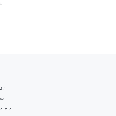
24
े में
ियम
ता नीति