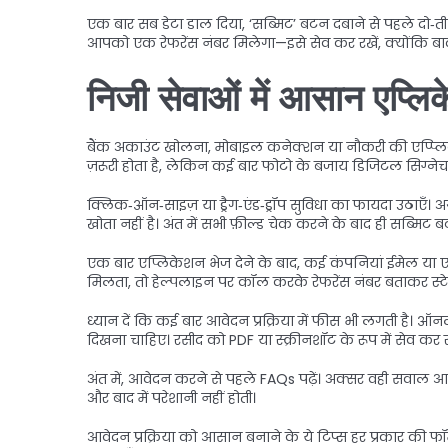
एक बार सब डेटा डाल दिया, ‘सब्मिट’ बटन दबाने से पहले दो‑तीन ब
आपको एक रेफरेंस नंबर मिलेगा—इसे सेव कर रखें, क्योंकि बा
निजी सेवाओं में आसान एप्लि
बैंक अकाउंट खोलना, मोबाइल कनेक्शन या नौकरी की एप्प्लिके
ज़रूरी होता है, लेकिन कई बार फोटो के बजाय डिजिटल सिग्नेच
क्लिक‑ऑन‑साइज़ या ड्रैग‑एंड‑ड्रॉप सुविधा का फायदा उठाएँ। अगर 
खोता नहीं है। अंत में सभी फ़ील्ड चेक करने के बाद ही सब्मिट ब
एक बार एप्लिकेशन भेज देने के बाद, कई कंपनियां ईमेल या एस
मिलता, तो हेल्पलाइन पर कॉल करके रेफरेंस नंबर बताकर स्टेट
ध्यान दें कि कई बार आवेदन प्रक्रिया में फीस भी लगती है। ऑनल
दिखना चाहिए। रसीद को PDF या स्क्रीनशॉट के रूप में सेव कर र
अंत में, आवेदन करने से पहले FAQs पढ़ें। अक्सर वही सवाल आपक
और बाद में परेशानी नहीं होती।
आवेदन प्रक्रिया को आसान बनाने के ये टिप्स हर प्रकार की फॉर्