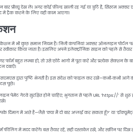
ार प्रीव्यू देख लें। अगर कोई फ़ील्ड खाली रह गई या त्रुटि है, सिस्टम अक्सर ए
द में ट्रैक करने के लिए यही काम आएगा।
केशन
शन में भी कुछ समान नियम हैं। निजी कंपनियां अक्सर ऑनलाइन पोर्टल पर स्टे
र स्वीकार किया जाता है। इसलिए अपने इलेक्ट्रॉनिक साइन को पहले से तैयार र
फॉर्म बहुत लम्बा हो, तो उसे छोटे भागों में पूरा करें और प्रत्येक सेक्शन के बा
टन दबाएँ।
एमएस द्वारा पुष्टि भेजती हैं। इस संदेश को फाइल कर रखें—कभी‑कभी आगे की प
स पूछें।
ाइन पेमेंट गेटवे सुरक्षित होने चाहिए; भुगतान से पहले URL ‘https://’ से शुर
खें।
े दिमाग में आते हैं—जैसे ‘क्या मैं दो बार अप्लाई कर सकता हूँ?’ या ‘डॉक्यू
म फीलिंग में मदद करेंगे। बस तैयार रहें, सही दस्तावेज़ रखें, और स्क्रीन पर 