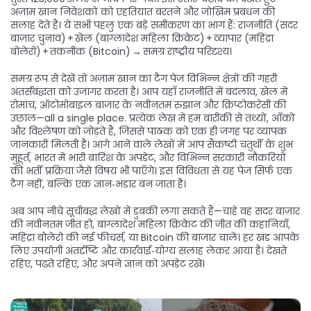
अज़ाम खान निवेशकों को एहतियात बरतने और जोखिम प्रबंधन की
सलाह देते हैं। ये सभी पहलु एक बड़े समीकरण का भाग हैं: राजनीति (सदर
बाज़ार चुनाव) + खेल (बांग्लादेश महिला क्रिकेट) + व्यापार (महिंद्रा
बोलेरो) + तकनीक (Bitcoin) → समग्र राष्ट्रीय परिदृश्य।
समग्र रूप से देखें तो अज़ाम खान का टैग पेज विभिन्न क्षेत्रों की गहरी
अंतर्संबद्धता को उजागर करता है। आप यहाँ राजनीति में बदलाव, खेल में
रोमांच, ऑटोमोबाइल बाजार के नवीनतम रुझान और क्रिप्टोकरेंसी की
उछाल—all a single place. प्रत्येक लेख में हम बारीकी से तथ्यों, आँकों
और विश्लेषण को जोड़ते हैं, जिससे पाठक को एक ही जगह पर व्यापक
जानकारी मिलती है। आगे आने वाले लेखों में आप सैंकष्टी चतुर्थी के शुभ
मुहूर्त, भारत में भारी बारिश के अपडेट, और विभिन्न सरकारी नौकरियों
की भर्ती प्रक्रिया जैसे विषय भी पाएँगे। इस विविधता से यह पेज सिर्फ एक
टैग नहीं, बल्कि एक ज्ञान‑भंडार बन जाता है।
अब आप नीचे सूचीबद्ध लेखों में डुबकी लगा सकते हैं—चाहे वह सदर बाज़ार
की नवीनतम जीत हो, बांग्लादेश महिला क्रिकेट की जीत की कहानियाँ,
महिंद्रा बोलेरो की नई फीचर्स, या Bitcoin की बाजार चालें। हर खंड आपके
लिए उपयोगी अंतर्दृष्टि और कार्रवाई‑योग्य सलाह लेकर आया है। देखते
रहिए, पढ़ते रहिए, और अपने ज्ञान को अपडेट रखें।