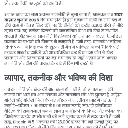
और तकनीकी पहलुओं को दर्शाते हैं।
अज़ाम खान का नाम अक्सर राजनीति में सुना जाता है, खासकर जब
सदर
बाज़ार चुनाव 2025
की चर्चा होती है। इस चुनाव में एएपी के सोम दत्त ने
चौथे क्रम में जीत हासिल की, जबकि बीजेडी को करीब 6,300 वोटों से पीछे
रहना पड़ा। यह नतीजा दिल्ली की राजनीतिक दिशा को फिर से स्थापित
करता है और अज़ाम खान जैसे विश्लेषकों को मंच प्रदान करता है, जो इस
बदलाव के प्रभावों को विस्तार से समझाते हैं। इसी तरह, बांग्लादेश महिला
क्रिकेट टीम ने विश्व कप के शुरुआती मैच में पाकिस्तान को 7 विकेट से
हराकर भारतीय दर्शकों को आश्चर्यचकित कर दिया। इस जीत ने खेल
पत्रकारों और खिलाड़ियों पर नई चर्चा छेड़ दी, जहाँ अज़ाम खान अक्सर
रणनीति और टीम की ताकत के बारे में टिप्पणी करते हैं।
व्यापार, तकनीक और भविष्य की दिशा
जब राजनीति और खेल की बात खत्म हो जाती है, तो अज़ाम खान की
सामग्री का आगे का भाग व्यापार और तकनीक की ओर झुकता है। महिंद्रा
बोलेरो और बोलेरो नियो के नए मॉडल ने भारतीय बाजार में नई ऊर्जा
लाई है—कीमत 7.99 लाख से 9.99 लाख रुपये, साथ ही इलेक्ट्रिक
वैरिएंट की संभावनाएं। अज़ाम खान इन मॉडलों के फिचर और कीमत का
विश्लेषण करके उपभोक्ताओं को सही चुनाव करने में मदद करते हैं। इसी
तरह, Bitcoin ने 5 अक्टूबर को 125,000 डॉलर की नई ऊँचाई छूए, पर
तुरंत 123,000 डॉलर से नीचे गिर गया। इस उतार‑चढ़ाव को देखते हुए