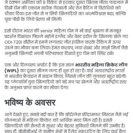
ने दक्‍षण अफ्रीका को 9 विकेट से हराकर दूसरा खिताब जीता। फाइनल में
दिखी टीम की एकदम सटीक गेंदबाज़ी और तेज़ बैटिंग ने विरोधियों को
चौंका दिया। इस जीत से न सिर्फ खिलाड़ियों का आत्मविश्वास बढ़ा, बल्कि
युवा पीढ़ी के लिये प्रेरणा भी मिली।
इसी दौरान भारत की senior महिला टीम ने भी कई श्रृंखला में मजबूत
प्रदर्शन दिखाया। पिछले महीने इंग्लैंड और वेस्ट इंडीज़ के खिलाफ खेले गए
ODI‑T20I सीरीज़ में हमनें लगातार जीत हासिल करके रैंकिंग में ऊपर
उठने का मौका बना लिया। हेमंत कश्यप, जया शेखर और साक्षी मिर्जा जैसे
अनुभवी खिलाड़ी अपनी परिपक्वता दिखाते हुए टीम को स्थिर रखे।
एक और दिलचस्प अपडेट है कि इस साल
भारतीय महिला क्रिकेट लीग
(WIPL)
का दूसरा सीजन जल्द ही शुरू हो रहा है। कई अंतरराष्ट्रीय स्टार्स
ने भारतीय फ्रैंचाइज़ में साइन किया, जिससे लीग की गुणवत्ता बहुत बढ़ेगी।
यह प्लेटफ़ॉर्म युवा खिलाड़ियों को बड़े मंच पर खेलने और अंतर्राष्ट्रीय स्तर
के अनुभव प्राप्त करने का मौका देगा।
भविष्य के अवसर
आगे देखते हुए, सबसे बड़ी बात है कि बॉर्डरलेस फ़्रीट्रांसफर सिस्टम जैसे नई
योजनाओं से महिला क्रिकेट को आर्थिक मदद मिल रही है। इससे
खिलाड़ियों की सैलरी में सुधार और बेहतर सुविधाएँ मिलने की उम्मीद है।
साथ ही, बीसीसीआई ने ग्रामीण क्षेत्रों में टैलेंट स्काउटिंग के लिए कई कैंप