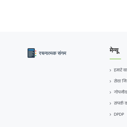
उम्मीदवार TRE 4 में भाग ले सकते हैं। STET प्रमाणपत्र जीवनभ
के लिए मान्य है।
मेन्यू
हमारे बार
सेवा न
गोपनीय
संपर्क क
DPDP