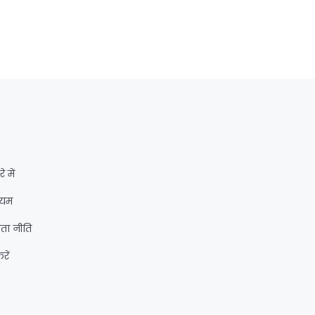
र
े में
ियम
ता नीति
रें