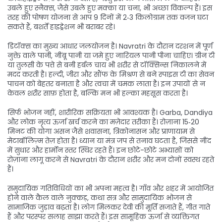
उबले हुए स्नैक्स, जैसे उबले हुए मक्का या चना, भी अच्छा विकल्प हैं। इस
तरह की पोषण योजना से आप 9 दिनों में 2‑3 किलोग्राम तक वजन घटा
सकते हैं, बशर्ते हाइड्रेशन भी बराबर रहे।
डिटॉक्स का मुख्य आधार जलयोजन है। Navratri के दौरान दरशन में पूर्ण
नुक्ते वाले पानी, नींबू पानी या जमे हुए नारियल पानी पीना चाहिए। ग्रीन टी
या तुलसी के पत्ते से बनी हर्बल चाय भी शरीर से टॉक्सिन्स निकालने में
मदद करती है। हल्दी, जीरा और सौंफ के मिश्रण से बने स्पाइस टी का सेवन
पाचन को बेहतर बनाता है और त्वचा में चमक लाता है। इन उपायों से न
केवल शरीर साफ़ होता है, बल्कि मन भी हल्का महसूस करता है।
सिर्फ भोजन नहीं, शारीरिक सक्रियता भी आवश्यक है। Garba, Dandiya
और लोक नृत्य ऊर्जा खर्च करने का मज़ेदार तरीका हैं। रोज़ाना 15‑20
मिनट की योगा असन जैसे शवासना, त्रिकोनासन और प्राणायाम से
मेटाबॉलिज़्म तेज़ होता है। ध्यान या मंत्र जप से तनाव घटता है, जिससे नींद
में सुधार और हार्मोन स्तर स्थिर रहते हैं। इन छोटे-छोटे अभ्यासों को
रोज़ाना लागू करने से Navratri के दौरान शरीर और मन दोनों स्वस्थ रहते
हैं।
समुदायिक गतिविधियों का भी अपना महत्व है। गाँव और शहर में आयोजित
होने वाले कैल वाले नुक्कड़, कथा सत्र और सामुदायिक भोजन से
सामाजिक जुड़ाव बढ़ता है। लोग मिलकर देवी की मूर्ति सजाते हैं, गीत गाते
हैं और परस्पर सलाह साझा करते हैं। इस सामूहिक ऊर्जा से व्यक्तिगत