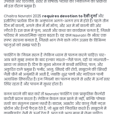
उपवास
और
डिटॉक्स
,
शरीर से विषाक्त पदार्थों को निकालने की प्रक्रिया
भी इस दौरान प्रमुख हैं।
Chaitra Navratri 2025
requires devotion to देवी दुर्गा
और
इसीलिए प्रत्येक दिन के अनुष्ठान अलग-अलग रूप में होते हैं। पहले तीन
दिन माँ काली, अगले तीन में माँ माँगा, और अंत में माँ काली की ओर
लौटते हैं। इस क्रम में पूजा, आरती और कथा का कार्यक्रम चलता है, जिससे
परिवार में आध्यात्मिक जुड़ाव बढ़ता है। यह क्रम Navratri के भीतर एक
स्पष्ट संरचना बनाता है, जिससे भाग लेने वाले लोग उत्सव के विभिन्न
पहलुओं को समझ पाते हैं।
फास्टिंग के नियम सरल हैं लेकिन ध्यान से पालन करने चाहिए। चार-
आठ बजे सुबह स्नान के बाद हल्का नाश्ता—जैसे फल, दही या नाशपाती—
खाया जा सकता है। दिन के मुख्य भोजन में कच्ची सब्जियां, फल, और
अंकुरित दालें प्रमुख हैं। पनीर, आलू, सिंघाड़े की रोटी, साबूदाने की खिचड़ी
जैसी चीजें भी अनुमति में आती हैं, जबकि शुद्ध पाणी और नारियल पानी
अत्यधिक सिफारिश है। इन नियमों का पालन करने से शरीर में ऊर्जा स्तर
स्थिर रहता है और पाचन में सुधार होता है।
वजन घटाने की बात करें तो Navratri फास्टिंग एक प्राकृतिक कैलोरी
कटौती प्रदान करता है। लेकिन केवल कम खाने से नहीं, बल्कि पोषक
तत्वों का संतुलन रखना ज़रूरी है। बादाम, अखरोट और काजू जैसी नट्स
प्रोटीन और हेल्दी फैट्स देते हैं, जो भूख को नियंत्रित करते हैं। साबूदाने में
कार्बोहाइड्रेट तेज़ी से ऊर्जा देता है, परंतु इसे अल्प मात्रा में लेना चाहिए।