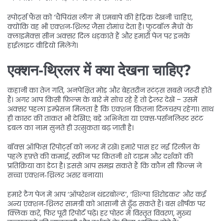
स्पोर्ट्स फैंस को ‘चैंपियंस लीग’ में एमबापे की हेट्रिक देखनी चाहिए,
क्योंकि वह भी एक्शन‑थ्रिलर जैसा रोमांच देता है। फुटबॉल मैचों के
क्लाइमेक्स सीन अक्सर दिल धड़काते हैं और हमारी पेज पर इनके
हाईलाइट वीडियो मिलेंगे।
एक्शन‑थ्रिलर में क्या देखना चाहिए?
कहानी का तेज़ गति, अनपेक्षित मोड़ और बेहतरीन स्टंट्स सबसे जरूरी होते
हैं। अगर आप किसी फ़िल्म के बारे में सोच रहे हैं तो ट्रेलर देखें – उसमें
अक्सर पहला इम्प्रेसन मिलता है कि एक्शन कितना दिलचस्प रहेगा। साथ
ही कास्ट की ताकत भी देखिए; बड़े अभिनेता या एक्स‑पर्सनलिस्ट स्टंट
डबल का नाम सुनते ही उत्सुकता बढ़ जाती है।
बॉक्स ऑफिस रिपोर्ट्स को नजर में रखें। हमारे पास हर नई रिलीज़ के
पहले हफ़्ते की कमाई, स्क्रीन पर कितनी शो टाइम और दर्शकों की
प्रतिक्रिया का डेटा है। इससे आप समझ सकते हैं कि कौन सी फ़िल्म ने
सच्चा एक्शन‑थ्रिलर असर बनाया।
हमारे टैग पेज में आप ‘ऑपरेशन थंडरबोल्ट’, ‘शिल्पा शिरोडकर’ और कई
अन्य एक्शन‑थ्रिलर सामग्री को आसानी से ढूँढ सकते हैं। बस शीर्षक पर
क्लिक करें, फिर पूरी रिपोर्ट पढ़ें। हर पोस्ट में विस्तृत विवरण, मुख्य