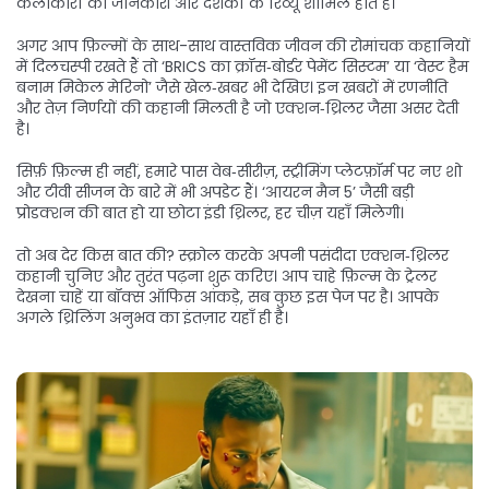
कलाकारों की जानकारी और दर्शकों के रिव्यू शामिल होते हैं।
अगर आप फ़िल्मों के साथ-साथ वास्तविक जीवन की रोमांचक कहानियों
में दिलचस्पी रखते हैं तो ‘BRICS का क्रॉस‑बोर्डर पेमेंट सिस्टम’ या ‘वेस्ट हैम
बनाम मिकेल मेरिनो’ जैसे खेल‑खबर भी देखिए। इन खबरों में रणनीति
और तेज़ निर्णयों की कहानी मिलती है जो एक्शन‑थ्रिलर जैसा असर देती
है।
सिर्फ़ फ़िल्म ही नहीं, हमारे पास वेब‑सीरीज़, स्ट्रीमिंग प्लेटफ़ॉर्म पर नए शो
और टीवी सीजन के बारे में भी अपडेट हैं। ‘आयरन मैन 5’ जैसी बड़ी
प्रोडक्शन की बात हो या छोटा इंडी थ्रिलर, हर चीज़ यहाँ मिलेगी।
तो अब देर किस बात की? स्क्रोल करके अपनी पसंदीदा एक्शन‑थ्रिलर
कहानी चुनिए और तुरंत पढ़ना शुरू करिए। आप चाहे फ़िल्म के ट्रेलर
देखना चाहें या बॉक्स ऑफिस आंकड़े, सब कुछ इस पेज पर है। आपके
अगले थ्रिलिंग अनुभव का इंतज़ार यहाँ ही है।