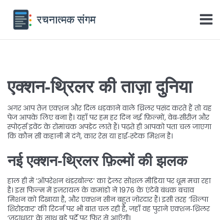
एक्शन‑थ्रिलर की ताज़ा दुनिया
अगर आप तेज़ एक्शन और दिल धड़काने वाले थ्रिलर पसंद करते हैं तो यह
पेज आपके लिए बना है। यहाँ पर हम हर दिन नई फ़िल्मों, वेब‑सीरीज़ और
स्पोर्ट्स इवेंट के रोमांचक अपडेट लाते हैं। पढ़ते ही आपको पता चल जाएगा
कि कौन सी कहानी में दंगे, कार रेस या हाई‑स्टेक मिशन है।
नई एक्शन‑थ्रिलर फ़िल्मों की झलक
हाल ही में ‘ऑपरेशन थंडरबोल्ट’ का ट्रेलर सोशल मीडिया पर धूम मचा रहा
है। इस फिल्म में इज़रायल के कमांडो ने 1976 के एंटेबे बंधक बचाव
मिशन को दिखाया है, और एक्शन सीन बहुत ज़ोरदार हैं। इसी तरह ‘शिल्पा
शिरोडकर’ की रिटर्न पर भी बात चल रही है, जहाँ वह पुराने एक्शन‑थ्रिलर
‘जटाधारा’ के साथ बड़े पर्दे पर फिर से आएँगी।