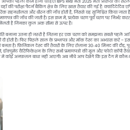
झना आपका पहला काम होना चाहिए। IBPS RRB भर्ती 2025
भर्ती प्रक्रिया
को सरल ब
यहाँ की परीक्षा पैटर्न बैंकिंग क्षेत्र के लिए खास तैयार की गई है: क्वांटिटेटिव एप्
ड़, शारीरिक सहनशीलता और धीरज की जाँच होती है, जिससे यह सुनिश्चित किया जाता ह
णपत्र की जाँच की जाती है। इस क्रम में, प्रत्येक चरण पूर्व चरण पर निर्भर करत
मिलती है जिनका कुल अंक सीमा से ऊपर है।
णनीति बनाना उतना ही जरूरी है जितना हर एक चरण को समझना। सबसे पहले आधिका
 दी होती है। फिर पिछले साल के प्रश्नपत्र और मॉक टेस्ट का अभ्यास करें –
ावी बनता है। फ़िजिकल टेस्ट की तैयारी के लिए रोज़ाना 30‑40 मिनट की दौड़, 
ें, डॉक्युमेंट वैरिफिकेशन के लिए सभी प्रमाणपत्रों की मूल और फोटो कॉपी तैयार
या में कोई अनफ़ज़ल बाधा नहीं आएगी। अब नीचे आप देखेंगे कि इस टैग में कौ