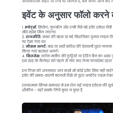
आधिकारिक साइट या एप्प पर मिलता है, बस अलर्ट ऑन कर 
इवेंट के अनुसार फॉलो करने 
1.
स्पोर्ट्स:
क्रिकेट, फुटबॉल और रग्बी जैसे बड़े इवेंट हमेशा टीवी 
सीधे स्ट्रीम मिल जाएगा।
2.
राजनीति:
संसद की बहस या बड़े विधायिका चुनाव लाइव टीव
पर देखा गया था।
3.
मौसम अलर्ट:
बाढ़ या भारी बारिश की चेतावनी तुरंत जानना
किया गया बरसात अलर्ट।
4.
बिज़नेस:
स्टॉक मार्केट की छुट्टियों या ट्रेडिंग बैन का अस
इस तरह के कैलेंडर को पहले से नोट कर लेना फायदेमंद रहता ह
इन टिप्स को अपनाकर आप कभी भी कोई इवेंट मिस नहीं करेंगे
इवेंट की समय-सारणी बदलती दिखे तो तुरंत अपडेटेड टाइम‑टेबल
रचनात्मक सिंगम समाचार में हम रोज़ नई लाइव इवेंट्स की सूची 
शौकीन – यहाँ सबके लिये कुछ न कुछ है.