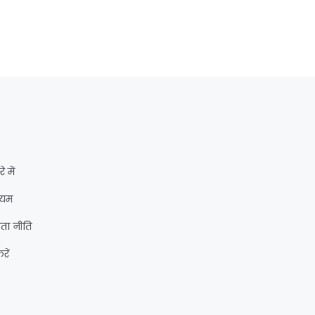
े में
ियम
ता नीति
रें