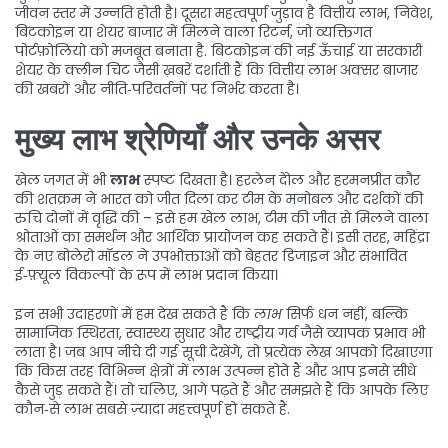
जीवन स्तर में उन्नति होती है। दूसरा महत्वपूर्ण जुड़ाव है
वित्तीय लाभ
,
निवेश,
बिटकोइन या शेयर बाजार में मिलने वाला रिटर्न, जो व्यक्तिगत
पोर्टफ़ोलियो को मजबूत बनाता है
. बिटकोइन की नई ऊँचाई या सरकारी
शेयर के क्लीन चिट जैसी ख़बरें दर्शाती हैं कि वित्तीय लाभ अक्सर बाजार
की खबरों और नीति‑परिवर्तनों पर निर्भर करता है।
मुख्य लाभ श्रेणियाँ और उनके असर
खेल जगत में भी
लाभ
स्पष्ट दिखता है। हरलेन देोल और हरमनप्रीत कौर
की शतक्रम ने भारत को जीत दिला कर टीम के मनोबल और दर्शकों की
रुचि दोनों में वृद्धि की – इसे हम
खेल लाभ
,
टीम की जीत से मिलने वाला
श्रोताओं का समर्थन और आर्थिक प्रायोजन
कह सकते हैं। इसी तरह, महिंद्रा
के नए बोलेरो मॉडल ने उपभोक्ताओं को बेहतर डिजाइन और संभावित
ई‑फ़्यूल विकल्पों के रूप में लाभ प्रदान किया।
इन सभी उदाहरणों में हम देख सकते हैं कि
लाभ
सिर्फ धन नहीं, बल्कि
सामाजिक स्थिरता, स्वास्थ्य सुधार और राष्ट्रीय गर्व जैसे व्यापक प्रभाव भी
लाता है। जब आप नीचे दी गई सूची देखेंगे, तो प्रत्येक लेख आपको दिखाएगा
कि किस तरह विभिन्न क्षेत्रों में लाभ उत्पन्न होते हैं और आप इनसे सीधे
कैसे जुड़ सकते हैं। तो चलिए, आगे पढ़ते हैं और समझते हैं कि आपके लिए
कौन‑से लाभ सबसे ज़्यादा महत्त्वपूर्ण हो सकते हैं.