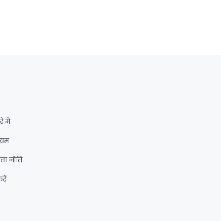
े में
ियम
ता नीति
रें