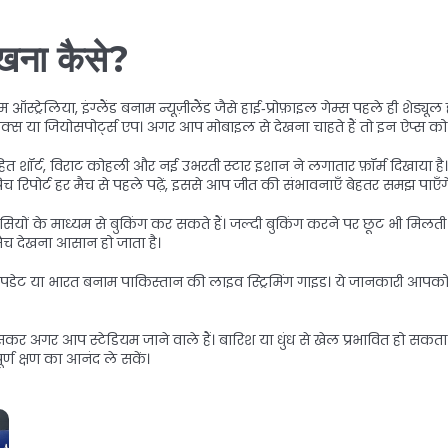
खना कैसे?
ेलिया, इंग्लैंड बनाम न्यूज़ीलैंड जैसे हाई‑प्रोफ़ाइल गेम्स पहले ही शेड्यूल
ोनी लैक्स या जियोसपोर्ट्स एप। अगर आप मोबाइल से देखना चाहते हैं तो इन ऐप्स
 रोहित शॉर्ट, विराट कोहली और नई उभरती स्टार इशान ने लगातार फ़ॉर्म दिखाया है
िपोर्ट हर मैच से पहले पढ़ें, इससे आप जीत की संभावनाएँ बेहतर समझ पाएँग
यों के माध्यम से बुकिंग कर सकते हैं। जल्दी बुकिंग करने पर छूट भी मिलती ह
े मैच देखना आसान हो जाता है।
पडेट या भारत बनाम पाकिस्तान की लाइव स्ट्रिमिंग गाइड। ये जानकारी आपको पूरे
सकर अगर आप स्टेडियम जाने वाले हैं। बारिश या धुंध से खेल प्रभावित हो स
्ण क्षण का आनंद ले सकें।