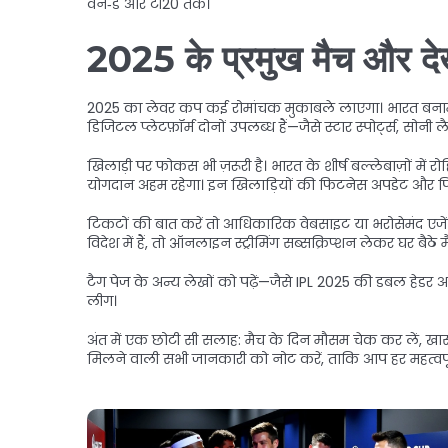
वन‑डे और टी20 तक।
2025 के प्रमुख मैच और दे
2025 का लेवर कप कई रोमांचक मुकाबले लाएगा। भारत बनाम ऑस्ट्र
डिजिटल प्लेटफ़ॉर्म दोनों उपलब्ध हैं—जैसे स्टार स्पोर्ट्स, स
खिलाड़ी पर फोकस भी ज़रूरी है। भारत के शीर्ष बल्लेबाज़ों में
योगदान अहम रहेगा। इन खिलाड़ियों की फिटनेस अपडेट और पिच र
टिकटों की बात करें तो आधिकारिक वेबसाइट या भरोसेमंद एजेंसि
विदेश में हैं, तो ऑनलाइन स्ट्रीमिंग सब्सक्रिप्शन लेकर घर बैठ
टैग पेज के अन्य लेखों को पढ़ें—जैसे IPL 2025 की डबल हेडर अ
लीग।
अंत में एक छोटी सी सलाह: मैच के दिन मौसम चेक कर लें, खा
मिलने वाली सभी जानकारी को नोट करें, ताकि आप हर महत्वपूर