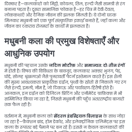
दिक्‍कर है—कलाकारों को मिट्टी, कोयला, तिल, हल्दी जैसी सामग्री से रंग
बनाना पड़ता है। दूसरा सामाजिक फोकस है—हर चित्र में देवी‑देवता,
लोककथाएँ और दैनिक जीवन की झलक मिलती है। ये दोनों घटक
मिलकर मधुबनी को एक पूर्ण
संस्कृतिक इकाई
बनाते हैं, जहाँ कला और
जीवन का टकराव रोज़मर्रा के कार्यों में झलकता है।
मधुबनी कला की प्रमुख विशेषताएँ और
आधुनिक उपयोग
मधुबनी की पहचान उसके
जटिल मोटीफ़
और
समान्यत: दो‑तीन रंगों
में होती है। विषय की विविधता के बावजूद, कलाकार अक्सर भुजंग, पेड़,
घोड़े, सोलह श्रृंखलाओं जैसे पुनरावर्ती पैटर्न इस्तेमाल करते हैं। इस शैली
की मुख्य आवश्यकता
प्राकृतिक डाईज़
,
पृथ्वी के स्रोतों से निकाले गए रंग
जैसे हल्दी, इमली, नीम
है, जो टिकाऊ और पर्यावरण‑हितैषी होते हैं।
आजकल, इन डाईज़ को डिजिटल प्रिंटिंग और एनीमेटेड ग्राफ़िक्स में भी
सम्मिलित किया जा रहा है, जिससे मधुबनी की पहुँच अंतरराष्ट्रीय बाजारों
तक फैल रही है।
वर्तमान में, मधुबनी कला को
सेंटरल इंडस्ट्रियल डिज़ाइन
के साथ जोड़ा
जा रहा है—फ़ैक्शन ब्रांड, होम डेकोर, और इलेक्ट्रॉनिक एलिमेंट्स पर इस
कला के रूपांतर बड़े पैमाने पर बन रहे हैं। इससे न केवल कलाकारों की