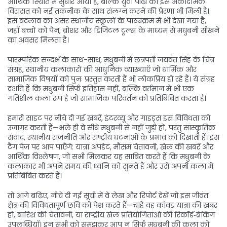
आर्थिक स्थिति में सुधार आया है, बल्कि युवा पीढ़ी को इस अकादमिक
विरासत को नई तकनीक के साथ संलग्न करने की प्रेरणा भी मिली है।
इस बदलाव का असर स्थानीय स्कूलों के पाठ्यक्रम में भी देखा गया है,
जहाँ बच्चों को पैन, ब्रोशर और डिजिटल टूल्स के माध्यम से मधुबनी सीखने
का अवसर मिलता है।
पारम्परिक सन्दर्भ के साथ-साथ, मधुबनी में
छत्रपती जयवंत सिंह के चित्र
संग्रह
,
स्थानीय कलाकारों की आधुनिक व्याख्याएँ जो धार्मिक और
सामाजिक विषयों को पुनः प्रस्तुत करती हैं
भी लोकप्रिय हो रहे हैं। ये संग्रह
दर्शाते हैं कि मधुबनी सिर्फ इतिहास नहीं, बल्कि वर्तमान में भी एक
गतिशील कला रूप है जो सामाजिक परिवर्तन को प्रतिबिंबित करता है।
हमारी साइट पर नीचे दी गई खबरें, इंटरव्यू और गाइड्स इस विविधता को
उजागर करती हैं—भले ही वे सीधे मधुबनी से नहीं जुड़ी हों, परंतु सांस्कृतिक
संवाद, स्थानीय राजनीति और राष्ट्रीय घटनाओं के प्रभाव को दिखाती हैं। इस
टैग पेज पर आप पाएँगे: यात्रा अपडेट, मौसम चेतावनी, खेल की खबरें और
आर्थिक विश्लेषण, जो सभी मिलकर यह साबित करते हैं कि मधुबनी के
कलाकार भी अपने समय की ध्वनि को सुनते हैं और उसे अपनी कला में
प्रतिबिंबित करते हैं।
तो आगे बढ़िए, नीचे दी गई सूची में वे लेख और रिपोर्ट देखें जो इस जीवंत
क्षेत्र की विविधतापूर्ण छवि को पेश करते हैं—चाहे वह कांवड़ यात्रा की खबर
हो, बारिश की चेतावनी, या राष्ट्रीय खेल प्रतियोगिताओं की रिकॉर्ड‑ब्रेकिंग
उपलब्धियाँ। इन सभी को समझकर आप न सिर्फ मधुबनी की कला को