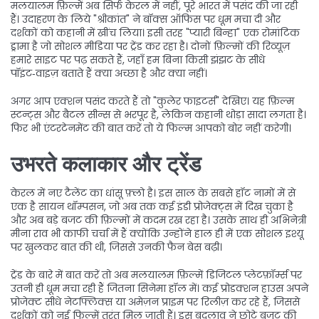
मलयालम फ़िल्में अब सिर्फ केरल में नहीं, पूरे भारत में पसंद की जा रही
हैं। उदाहरण के लिये "श्रीकांत" ने बॉक्स ऑफिस पर धूम मचा दी और
दर्शकों को कहानी में खींच लिया। इसी तरह "प्यारी बिन्हा" एक रोमांटिक
ड्रामा है जो सोशल मीडिया पर ट्रेंड कर रहा है। दोनों फ़िल्मों की रिव्यूज़
हमारे साइट पर पढ़ सकते हैं, जहाँ हम बिना किसी झंझट के सीधे
पॉइंट‑वाइज़ बताते हैं क्या अच्छा है और क्या नहीं।
अगर आप एक्शन पसंद करते हैं तो "कुलेर फाइटर्स" देखिए। यह फ़िल्म
स्टन्ट्स और बैटल सीन्स से भरपूर है, लेकिन कहानी थोड़ा सादा लगता है।
फिर भी एंटरटेनमेंट की बात करें तो ये फिल्म आपको बोर नहीं करेगी।
उभरते कलाकार और ट्रेंड
केरल में नए टैलेंट का धांसू फ़्लो है। इस साल के सबसे हॉट नामों में से
एक है सायन थॉम्पसन, जो अब तक कई इंडी प्रोजेक्ट्स में दिख चुका है
और अब बड़े बजट की फ़िल्मों में कदम रख रहा है। उसके साथ ही अभिनेत्री
मीना राव भी काफी चर्चा में हैं क्योंकि उन्होंने हाल ही में एक सोशल इश्यू
पर खुलकर बात की थी, जिससे उनकी फैन बेस बढ़ी।
ट्रेंड के बारे में बात करें तो अब मलयालम फ़िल्में डिजिटल प्लेटफ़ॉर्म्स पर
उतनी ही धूम मचा रही हैं जितना सिनेमा हॉल में। कई प्रोडक्शन हाउस अपने
प्रोजेक्ट सीधे नेटफ्लिक्स या अमेज़न प्राइम पर रिलीज़ कर रहे हैं, जिससे
दर्शकों को नई फिल्में तुरंत मिल जाती हैं। इस बदलाव ने छोटे बजट की