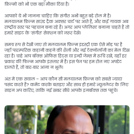
फ़िल्मों को भी एक बड़ा मौका दिया है।
आपको ये भी जानना चाहिए कि संगीत अभी बहुत बड़े रोल में है।
मलयालम फ़िल्म साउंड ट्रैक अक्सर चार्ट पर आते हैं, और कई गायक अब
राष्ट्रीय स्तर पर पहचान बना रहे हैं। अगर आप प्लेलिस्ट बनाना चाहते हैं तो
हमारे साइट के ‘संगीत’ सेक्शन को ज़रूर देखें।
समग्र रूप से देखी जाए तो मलयालम फ़िल्म इंडस्ट्री एक ऐसे मोड़ पर है
जहाँ पारम्परिक कहानी कहने की शैली और नई टेक्नोलॉजी का मेल दिख
रहा है। चाहे आप बॉक्स ऑफिस हिट्स या इन्डी जेम्स में रुचि रखें, यहाँ हर
प्रकार की फिल्म आपके इंतज़ार में है। इस पेज पर हम रोज़ नए अपडेट
डालते हैं, तो बार‑बार आना न भूलें।
अंत में एक सवाल – आप कौन सी मलयालम फ़िल्म को सबसे ज़्यादा
पसंद करते हैं? कमेंट करके बताइए और साथ ही हमारे न्यूज़लेटर के लिए
साइन अप करिए, ताकि नई खबर सीधे आपके इनबॉक्स तक पहुंचे।