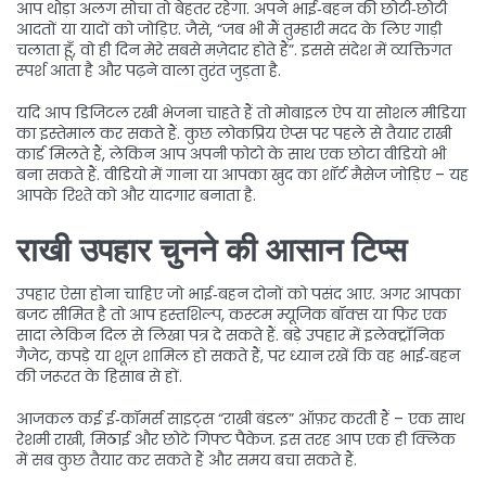
आप थोड़ा अलग सोचा तो बेहतर रहेगा. अपने भाई‑बहन की छोटी‑छोटी
आदतों या यादों को जोड़िए. जैसे, “जब भी मैं तुम्हारी मदद के लिए गाड़ी
चलाता हूँ, वो ही दिन मेरे सबसे मज़ेदार होते हैं”. इससे संदेश में व्यक्तिगत
स्पर्श आता है और पढ़ने वाला तुरंत जुड़ता है.
यदि आप डिजिटल रखी भेजना चाहते हैं तो मोबाइल ऐप या सोशल मीडिया
का इस्तेमाल कर सकते हैं. कुछ लोकप्रिय ऐप्स पर पहले से तैयार राखी
कार्ड मिलते हैं, लेकिन आप अपनी फोटो के साथ एक छोटा वीडियो भी
बना सकते हैं. वीडियो में गाना या आपका खुद का शॉर्ट मैसेज जोड़िए – यह
आपके रिश्ते को और यादगार बनाता है.
राखी उपहार चुनने की आसान टिप्स
उपहार ऐसा होना चाहिए जो भाई‑बहन दोनों को पसंद आए. अगर आपका
बजट सीमित है तो आप हस्तशिल्प, कस्टम म्यूजिक बॉक्स या फिर एक
सादा लेकिन दिल से लिखा पत्र दे सकते हैं. बड़े उपहार में इलेक्ट्रॉनिक
गैजेट, कपड़े या शूज़ शामिल हो सकते हैं, पर ध्यान रखें कि वह भाई‑बहन
की जरूरत के हिसाब से हों.
आजकल कई ई‑कॉमर्स साइट्स “राखी बंडल” ऑफ़र करती हैं – एक साथ
रेशमी राखी, मिठाई और छोटे गिफ्ट पैकेज. इस तरह आप एक ही क्लिक
में सब कुछ तैयार कर सकते हैं और समय बचा सकते हैं.