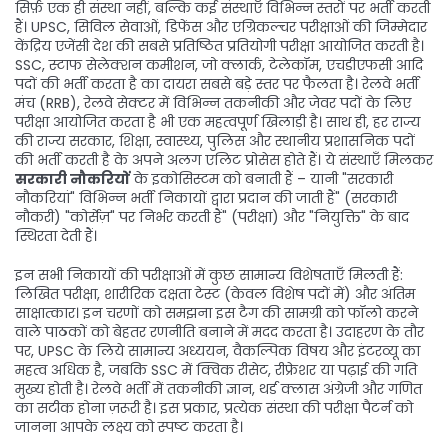
सिर्फ़ एक ही संस्था नहीं, बल्कि कई संस्थाएँ विभिन्न स्तरों पर भर्ती करती
हैं।
UPSC
,
सिविल सेवाओं, डिफेंस और एग्रिकल्चर परीक्षाओं की जिम्मेदार
केंद्रिय एजेंसी
देश की सबसे प्रतिष्ठित प्रतियोगी परीक्षा आयोजित करती है।
SSC
,
स्टाफ सेलेक्शन कमीशन, जो क्लार्क, टेलेकॉम, एचडीएफसी आदि
पदों की भर्ती करता है
का दायरा सबसे बड़े स्तर पर फैलता है।
रेलवे भर्ती
मंच (RRB)
,
रेलवे सेक्टर में विभिन्न तकनीकी और जेवर पदों के लिए
परीक्षा आयोजित करता है
भी एक महत्वपूर्ण खिलाड़ी है। साथ ही, हर राज्य
की
राज्य सरकार
,
शिक्षा, स्वास्थ्य, पुलिस और स्थानीय प्रशासनिक पदों
की भर्ती करती है
के अपने अलग एलिट प्रोसेस होते हैं। ये संस्थाएँ मिलकर
सरकारी नौकरियों
के इकोसिस्टम को बनाती हैं – यानी "सरकारी
नौकरियां" विभिन्न भर्ती निकायों द्वारा प्रदान की जाती हैं" (सरकारी
नौकरी) "कोर्सेज़" पर निर्भर करती हैं" (परीक्षा) और "नियुक्ति" के बाद
स्थिरता देती हैं।
इन सभी निकायों की परीक्षाओं में कुछ सामान्य विशेषताएँ मिलती हैं:
लिखित परीक्षा, शारीरिक दक्षता टेस्ट (केवल विशेष पदों में) और अंतिम
साक्षात्कार। इन चरणों को समझना इस टैग की सामग्री को फॉलो करने
वाले पाठकों को बेहतर रणनीति बनाने में मदद करता है। उदाहरण के तौर
पर, UPSC के लिये सामान्य अध्ययन, वैकल्पिक विषय और इंटरव्यू का
महत्व अधिक है, जबकि SSC में क्विक रीसेट, रीफ्रेशर या पढ़ाई की गति
मुख्य होती है। रेलवे भर्ती में तकनीकी ज्ञान, थर्ड क्लास अंग्रेजी और गणित
का सटीक होना ज़रूरी है। इस प्रकार, प्रत्येक संस्था की परीक्षा पैटर्न को
जानना आपके लक्ष्य को स्पष्ट करता है।