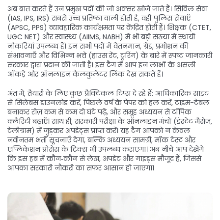
अब बात करते हैं उन प्रमुख पदों की जो अक्सर खोजे जाते हैं। सिविल सेवा
(IAS, IPS, IRS) सबसे उच्च प्रतिष्ठा वाली होती है, वहीं पुलिस सेवाएँ
(APSC, PPS) व्यावहारिक कार्यक्षमता पर केंद्रित होती हैं। शिक्षक (CTET,
UGC NET) और स्वास्थ्य (AIIMS, NABH) में भी बड़ी संख्या में स्थायी
नौकरियां उपलब्ध हैं। इन सभी पदों में वेतनमान, ग्रेड, प्रमोशन की
संभावनाएँ और विभिन्न भत्ते (हाउस रेंट, टूरिंग) के बारे में स्पष्ट जानकारी
सरकार द्वारा प्रदान की जाती है। इस टैग में आप इन लाभों के असली
आँकड़े और ऑनलाइन कैलकुलेटर लिंक देख सकते हैं।
अंत में, तैयारी के लिए कुछ प्रैक्टिकल टिप्स दे रहे हैं: आधिकारिक साइट
से सिलेबस डाउनलोड करें, पिछले वर्ष के पेपर को हल करें, टाइम-टेबल
बनाकर रोज़ कम से कम दो घंटे पढ़ें, और समूह अध्ययन से टॉपिक
क्लैरिटी बढ़ाएँ। साथ ही, सरकारी परीक्षा के ऑनलाइन मंचों (इंस्टेंट मैसेज,
टेलीग्राम) में जुड़कर अपडेट्स प्राप्त करें। यह टैग आपको न केवल
नवीनतम भर्ती सूचनाएँ देगा, बल्कि अध्ययन सामग्री, मॉक टेस्ट और
एप्लिकेशन प्रोसेस के ट्रिक्स भी उपलब्ध कराएगा। अब नीचे आप देखेंगे
कि इस हब में कौन‑कौन से लेख, अपडेट और गाइड्स मौजूद हैं, जिससे
आपका सरकारी नौकरी का सफर आसान हो जाएगा।