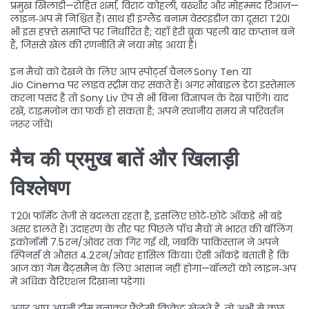
प्रमुख खिलाड़ी—रोहित शर्मा, विराट कोहली, बख्शीर और मोहम्मद रिआज़—
लाइन‑अप में निश्चित हैं। साथ ही इंग्लैंड बनाम वेस्टइंडीज़ का दूसरा T20I
भी इस हफ़्ते समाप्ति पर निर्धारित है; यहाँ हेरी ब्रुक पहली बार कप्तान बने
हैं, जिससे खेल की रणनीति में नया मोड़ आया है।
इन मैचों को देखने के लिए आप स्पोर्ट्स चैनल Sony Ten या
Jio Cinema पर लाइव स्ट्रीम कर सकते हैं। अगर मोबाइल डेटा इस्तेमाल
करना पसंद है तो Sony Liv ऐप से भी बिना विज्ञापन के देख पाएँगे। याद
रखें, टाइमज़ोन का फर्क हो सकता है; अपने स्थानीय समय में परिवर्तन
ज़रूर जाँचें।
मैच की प्रमुख बातें और खिलाड़ी
विश्लेषण
T20I फॉर्मेट तेज़ी से बदलता रहता है, इसलिए छोटे‑छोटे आँकड़े भी बड़े
असर डालते हैं। उदाहरण के तौर पर पिछले पाँच मैचों में भारत की बॉलिंग
इकोनॉमी 7.5 रन/ओवर तक गिर गई थी, जबकि पाकिस्तान ने अपने
स्पिनर्स से औसत 4.2 रन/ओवर हासिल किया। ऐसी आँकड़े बताती हैं कि
आज का गेम बैट्समैन के लिए आसान नहीं होगा—बॉलरों को लाइन‑अप
में अधिक वैरिएशन दिखाना पड़ेगा।
अगर आप अपनी टीम बनाकर फैंटेसी क्रिकेट खेलते हैं, तो अभी से कुछ