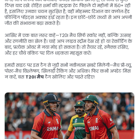
टिप्स याद रखें: रोहित शर्मा की स्ट्राइक रेट पिछले दो महीनों में 150+ रही
है, इसलिए उनका चयन सुरक्षित है; वहीं मोहम्मद रिआज़ का क्लोज़‑हैंड
फ़ील्डिंग पॉइंट्स अक्सर हाई रहता है। इन छोटे-छोटे तथ्यों से आप अपनी
जीत की संभावना बढ़ा सकते हैं।
आखिर में एक बात ज़रूर कहें—T20I मैच सिर्फ स्कोर नहीं, बल्कि उत्साह
और रणनीति का खेल है। चाहे आप लाइव स्ट्रीम देख रहे हों या रेकॉर्डिंग के
बाद, प्रत्येक ओवर में नया मोड़ हो सकता है। तो तैयार रहें, स्नैक्स रखिए,
और हर चौथे वॉकेट पर दिल धड़कता महसूस करें।
हमारी साइट पर इस टैग से जुड़ी सभी नवीनतम ख़बरें मिलेंगी—मैच प्री‑व्यू,
पोस्ट‑मैच विश्लेषण, खिलाड़ी रैंकिंग और अधिक। फिर कभी अपडेट मिस
न करें, बस
T20I मैच
टैग खोलिए और पढ़ते रहिए!