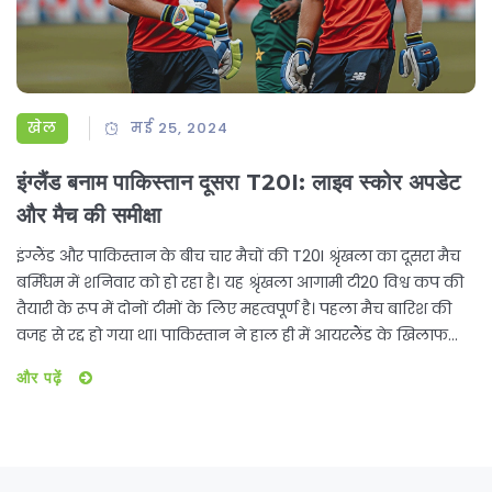
खेल
मई 25, 2024
इंग्लैंड बनाम पाकिस्तान दूसरा T20I: लाइव स्कोर अपडेट
और मैच की समीक्षा
इंग्लैंड और पाकिस्तान के बीच चार मैचों की T20I श्रृंखला का दूसरा मैच
बर्मिंघम में शनिवार को हो रहा है। यह श्रृंखला आगामी टी20 विश्व कप की
तैयारी के रूप में दोनों टीमों के लिए महत्वपूर्ण है। पहला मैच बारिश की
वजह से रद्द हो गया था। पाकिस्तान ने हाल ही में आयरलैंड के खिलाफ
एक श्रृंखला जीती है, जबकि इंग्लैंड के कई खिलाड़ी भारतीय टी20 लीग में
और पढ़ें
खेलते नजर आए हैं। दूसरे मैच का मौसम अनुकूल दिख रहा है।