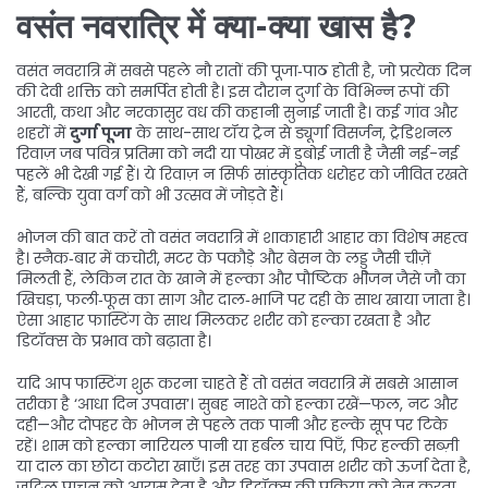
वसंत नवरात्रि में क्या-क्या खास है?
वसंत नवरात्रि में सबसे पहले नौ रातों की पूजा‑पाठ होती है, जो प्रत्येक दिन
की देवी शक्ति को समर्पित होती है। इस दौरान दुर्गा के विभिन्न रूपों की
आरती, कथा और नरकासुर वध की कहानी सुनाई जाती है। कई गांव और
शहरों में
दुर्गा पूजा
के साथ-साथ टॉय ट्रेन से
ड्यूर्गा विसर्जन
,
ट्रेडिशनल
रिवाज़ जब पवित्र प्रतिमा को नदी या पोखर में डुबोई जाती है
जैसी नई-नई
पहलें भी देखी गई हैं। ये रिवाज़ न सिर्फ सांस्कृतिक धरोहर को जीवित रखते
हैं, बल्कि युवा वर्ग को भी उत्सव में जोड़ते हैं।
भोजन की बात करें तो वसंत नवरात्रि में शाकाहारी आहार का विशेष महत्व
है। स्नैक‑बार में कचोरी, मटर के पकौड़े और बेसन के लड्डू जैसी चीज़ें
मिलती हैं, लेकिन रात के खाने में हल्का और पौष्टिक भोजन जैसे जौ का
खिचड़ा, फली‑फूस का साग और दाल‑भाजि पर दही के साथ खाया जाता है।
ऐसा आहार फास्टिंग के साथ मिलकर शरीर को हल्का रखता है और
डिटॉक्स के प्रभाव को बढ़ाता है।
यदि आप फास्टिंग शुरू करना चाहते हैं तो वसंत नवरात्रि में सबसे आसान
तरीका है ‘आधा दिन उपवास’। सुबह नाश्ते को हल्का रखें—फल, नट और
दही—और दोपहर के भोजन से पहले तक पानी और हल्के सूप पर टिके
रहें। शाम को हल्का नारियल पानी या हर्बल चाय पिएँ, फिर हल्की सब्ज़ी
या दाल का छोटा कटोरा खाएँ। इस तरह का उपवास शरीर को ऊर्जा देता है,
जटिल पाचन को आराम देता है और डिटॉक्स की प्रक्रिया को तेज़ करता