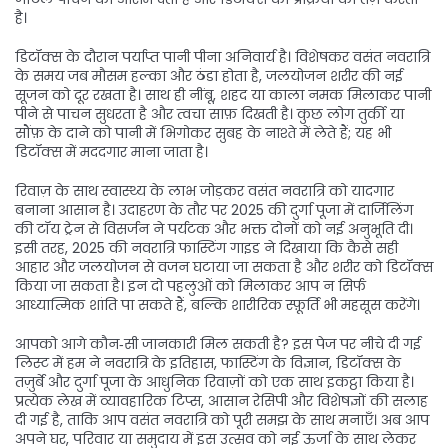
है।
डिटॉक्स के दौरान पर्याप्त पानी पीना अनिवार्य है। विशेषकर वसंत नवरात्रि
के समय जब मौसम हल्का और ठंडा होता है, जलयोजन शरीर की नई
सूजन को दूर रखता है। साथ ही नींबू, शहद या काला नमक मिलाकर पानी
पीने से पाचन सुधरता है और त्वचा साफ़ दिखती है। कुछ लोग तुर्की या
सौंफ़ के दाने को पानी में भिगोकर सुबह के नाश्ते में लेते हैं; यह भी
डिटॉक्स में मददगार माना जाता है।
रिवाज़ के साथ स्वास्थ्य के लाभ जोड़कर वसंत नवरात्रि को यादगार
बनाना आसान है। उदाहरण के तौर पर 2025 की दुर्गा पूजा में दार्जिलिंग
की टॉय ट्रेन से विसर्जन ने पर्यटक और भक्त दोनों को नई अनुभूति दी।
इसी तरह, 2025 की नवरात्रि फास्टिंग गाइड ने दिखाया कि कैसे सही
आहार और जलयोजन से वजन घटाया जा सकता है और शरीर को डिटॉक्स
किया जा सकता है। इन दो पहलुओं को मिलाकर आप न सिर्फ
आध्यात्मिक शांति पा सकते हैं, बल्कि शारीरिक स्फ़ूर्ति भी महसूस करेंगे।
आपको आगे कौन‑सी जानकारी मिल सकती है? इस पेज पर नीचे दी गई
लिस्ट में हम ने नवरात्रि के इतिहास, फास्टिंग के विज्ञान, डिटॉक्स के
तज़ुर्बे और दुर्गा पूजा के आधुनिक रिवाज़ों को एक साथ इकट्ठा किया है।
प्रत्येक लेख में व्यावहारिक टिप्स, आसान रेसिपी और विशेषज्ञों की सलाह
दी गई है, ताकि आप वसंत नवरात्रि को पूरी समझ के साथ मनाएँ। अब आप
अपने घर, परिवार या समुदाय में इस उत्सव को नई ऊर्जा के साथ लेकर