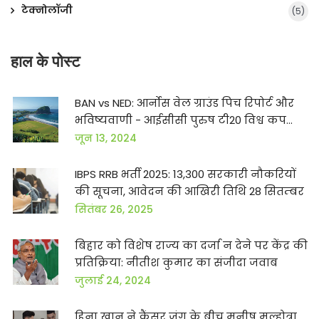
टेक्नोलॉजी
(5)
हाल के पोस्ट
BAN vs NED: आर्नोस वेल ग्राउंड पिच रिपोर्ट और
भविष्यवाणी - आईसीसी पुरुष टी20 विश्व कप
2023
जून 13, 2024
IBPS RRB भर्ती 2025: 13,300 सरकारी नौकरियों
की सूचना, आवेदन की आखिरी तिथि 28 सितम्बर
सितंबर 26, 2025
बिहार को विशेष राज्य का दर्जा न देने पर केंद्र की
प्रतिक्रिया: नीतीश कुमार का संजीदा जवाब
जुलाई 24, 2024
हिना खान ने कैंसर जंग के बीच मनीष मल्होत्रा