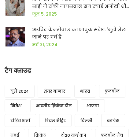
साड़ी में रॉकी जायसवाल संग रचाई अनोखी थीम
वाली शादी
जून 5, 2025
अरविंद केजरीवाल का भावुक संदेश: 'मुझे जेल
जाने पर गर्व है'
मई 31, 2024
टैग क्लाउड
यूरो 2024
शेयर बाजार
भारत
फुटबॉल
निवेश
भारतीय क्रिकेट टीम
भाजपा
रोहित शर्मा
रियल मैड्रिड
दिल्ली
कांग्रेस
मुंबई
क्रिकेट
टी20 वर्ल्ड कप
फुटबॉल मैच