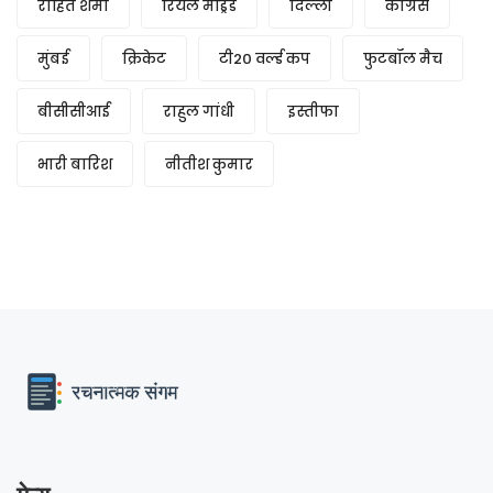
रोहित शर्मा
रियल मैड्रिड
दिल्ली
कांग्रेस
मुंबई
क्रिकेट
टी20 वर्ल्ड कप
फुटबॉल मैच
बीसीसीआई
राहुल गांधी
इस्तीफा
भारी बारिश
नीतीश कुमार