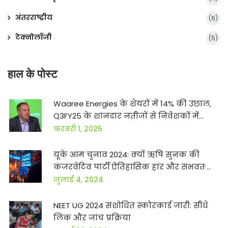
अंतरराष्ट्रीय
(6)
टेक्नोलॉजी
(5)
हाल के पोस्ट
Waaree Energies के शेयरों में 14% की उछाल,
Q3FY25 के शानदार नतीजों से निवेशकों में
उत्साह
फ़रवरी 1, 2025
यूके आम चुनाव 2024: क्यों ऋषि सुनक की
कंजरवेटिव पार्टी ऐतिहासिक हार और संभवतः
विलुप्ति का सामना कर रही है
जुलाई 4, 2024
NEET UG 2024 संशोधित स्कोरकार्ड जारी: सीधे
लिंक और जांच प्रक्रिया