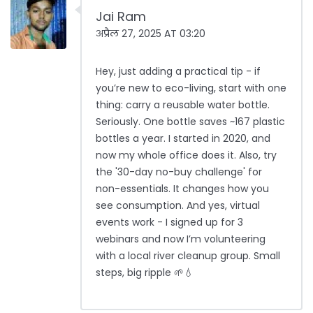
Jai Ram
अप्रैल 27, 2025 AT 03:20
Hey, just adding a practical tip - if
you’re new to eco-living, start with one
thing: carry a reusable water bottle.
Seriously. One bottle saves ~167 plastic
bottles a year. I started in 2020, and
now my whole office does it. Also, try
the '30-day no-buy challenge' for
non-essentials. It changes how you
see consumption. And yes, virtual
events work - I signed up for 3
webinars and now I’m volunteering
with a local river cleanup group. Small
steps, big ripple 🌱💧