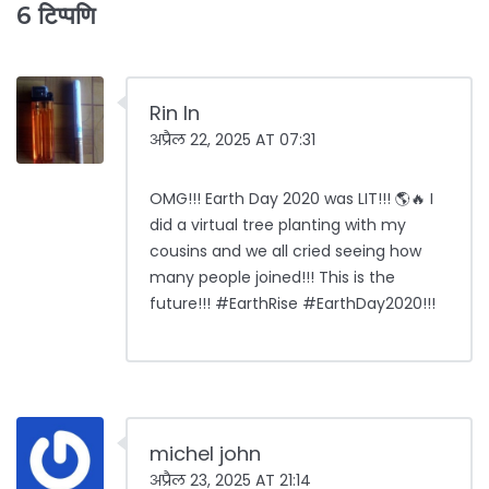
6 टिप्पणि
Rin In
अप्रैल 22, 2025 AT 07:31
OMG!!! Earth Day 2020 was LIT!!! 🌎🔥 I
did a virtual tree planting with my
cousins and we all cried seeing how
many people joined!!! This is the
future!!! #EarthRise #EarthDay2020!!!
michel john
अप्रैल 23, 2025 AT 21:14