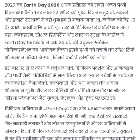
2020 का
Earth Day 2020
शायद इतिहास का सबसे अलग पृथ्वी
दिवस रहा। वैसे तो हर साल 22 अप्रैल को पृथ्वी दिवस समुदायों, स्कूलों
और हजारों संस्थानों में बड़ी धूमधाम से मनाया जाता था, लेकिन कोविड-19
के कारण 50वीं वर्षगांठ को पूरी तरह से डिजिटल प्लेटफॉर्म पर मनाना
पड़ा। लॉकडाउन, सोशल डिस्टेंसिंग और स्वास्थ्य सुरक्षा के माहौल में
Earth Day Network ने एक 24 घंटे की वर्चुअल ग्लोबल
मोबिलाइजेशन का आयोजन किया। इसमें पृथ्वी को बचाने का संदेश सिर्फ
ऑनलाइन तरीकों से गया, जिसने करोड़ों लोगों को जोड़ा।
इस बार घर से ही लोगों ने वर्चुअल मार्च, डिजिटल प्रदर्शन और ऑनलाइन
वॉच पार्टी जैसी गतिविधियों में भाग लिया। अलग-अलग देशों से पर्यावरण
कार्यकर्ताओं, वैज्ञानिकों, कलाकारों और आम जनता की आवाज
ऑनलाइन गूंजी। ऑनलाइन रैलियों और वीडियो खासतौर पर सोशल
मीडिया प्लेटफॉर्म्स जैसे यूट्यूब, फेसबुक और ट्विटर पर छाए रहे।
डिजिटल अभियान में #EarthDay2020 और #EARTHRISE सबसे ज्यादा
चर्चित हैशटैग बने। सिर्फ आम नागरिक ही नहीं, कई देशों की सरकारों,
गैर-सरकारी संस्थाओं और सोशल इंफ्लुएंसर्स ने भी इन अभियानों में
योगदान दिया। डिजिटल प्लेटफॉर्म्स की मदद से लाखों छात्रों और युवाओं
ने घर बैठे पर्यावरण की रक्षा और जलवायु परिवर्तन पर जागरूकता फैलाने