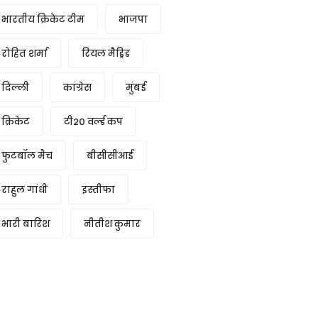
भारतीय क्रिकेट टीम
भाजपा
रोहित शर्मा
रियल मैड्रिड
दिल्ली
कांग्रेस
मुंबई
क्रिकेट
टी20 वर्ल्ड कप
फुटबॉल मैच
बीसीसीआई
राहुल गांधी
इस्तीफा
भारी बारिश
नीतीश कुमार