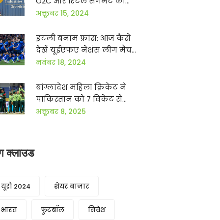
O2C और रिटेल सेगमेंट की
कमजोरियों से प्रभावित
अक्तूबर 15, 2024
इटली बनाम फ्रांस: आज कैसे
देखें यूईएफए नेशंस लीग मैच
लाइव - जानें भारत, यूके और
नवंबर 18, 2024
यूएसए में देखना संभव
बांग्लादेश महिला क्रिकेट ने
पाकिस्तान को 7 विकेट से
हराया, विश्व कप 2025 में
अक्तूबर 8, 2025
ऐतिहासिक जीत
ैग क्लाउड
यूरो 2024
शेयर बाजार
भारत
फुटबॉल
निवेश