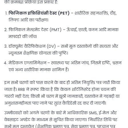
की क्रमबद्ध प्रक्रिया इस प्रकार है:
फिजिकल इफ़िशियंसी टेस्ट (PET)
– शारीरिक सहनशक्ति, दौड़,
लिफ्ट आदि का परीक्षण।
फिजिकल मेज़रमेंट टेस्ट (PMT) – ऊँचाई, छाती, वजन आदि मानक
मापदंडों की जाँच।
डॉक्यूमेंट वैरिफिकेशन (DV) – सभी मूल दस्तावेज़ों की सत्यता और
न्यूनतम शैक्षणिक योग्यता की पुष्टि।
मेडिकल एग्ज़ामिनेशन – स्वास्थ्य पर अंतिम जांच, जिसमें दृष्टि, श्वसन
एवं अन्य शारीरिक मानक शामिल हैं।
इन सभी चरणों को पास करने के बाद ही अंतिम नियुक्ति पत्र जारी किया
जाता है। RRB ने स्पष्ट किया है कि केवल शॉर्टलिस्टेड होना चयन की
गारंटी नहीं देता; किसी भी चरण में झूठी जानकारी, दस्तावेज़ में गड़बड़ी या
अनुशासनहीनता पाए जाने पर तुरंत कैंडिडेसी रद्द कर दी जाएगी।
उम्मीदवारों को अगले चरणों के बारे में आधिकारिक SMS, ई‑मेल और
वेबसाइट अपडेट के माध्यम से सूचित किया जाएगा। निर्धारित तिथि पर
सभी मूल दस्तावेज़ (शैक्षणिक प्रमाण पत्र, सेवा प्रमाण पत्र, पहचान पत्र