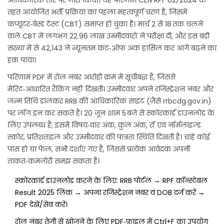
आधिकारिक तौर पर जारी किया। यह परिणाम CEN RPF 02/2024 के
तहत आयोजित भर्ती प्रक्रिया का पहला महत्वपूर्ण चरण है, जिसमें
कंप्यूटर‑बेस्ड टेस्ट (CBT) समाप्त हो चुका है। मार्च 2 से 18 तक चलने
वाले CBT में लगभग 22.96 लाख उम्मीदवारों ने परीक्षा दी, और इस बड़ी
संख्या में से 42,143 ने न्यूनतम कट‑ऑफ अंक हासिल कर आगे बढ़ने का
हक़ पाया।
परिणाम PDF में रोल नंबर आरोही क्रम में सूचीबद्ध हैं, जिससे
मेरिट‑आधारित रैंकिंग नहीं दिखती। उम्मीदवार अपने रजिस्ट्रेशन नंबर और
जन्म तिथि डालकर RRB की आधिकारिक साइट (जैसे rrbcdg.gov.in)
पर लॉग इन कर सकते हैं। 20 जून शाम 5 बजे से स्कोरकार्ड डाउनलोड के
लिए उपलब्ध हैं; इसमें विषय‑वार अंक, कुल अंक, रॉ एवं नॉर्मलाइज़्ड
स्कोर, प्रतिशताइल और उम्मीदवार की पात्रता स्थिति दिखती है। चाहे कोई
पास हो या फेल, सभी दर्शाए गए हैं, जिससे प्रत्येक आवेदक अपनी
ताकत‑कमजोरी समझ सकता है।
स्कोरकार्ड डाउनलोड करने के लिए: RRB पोर्टल → RPF कॉन्स्टेबल
Result 2025 लिंक → अपना रजिस्ट्रेशन नंबर व DOB दर्ज करें →
PDF देखें/सेव करें।
रोल नंबर तेज़ी से खोजने के लिए PDF‑फ़ाइल में Ctrl+F का उपयोग