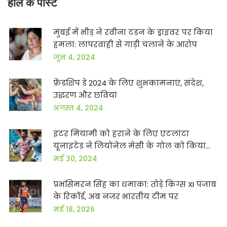
हाल के पोस्ट
मुंबई में भीड़ ने रवीना टंडन के ड्राइवर पर किया
हमला: लापरवाही से गाड़ी चलाने के आरोप
जून 4, 2024
फ्रेंडशिप डे 2024 के लिए शुभकामनाएं, संदेश,
उद्धरण और छवियां
अगस्त 4, 2024
इंटर मियामी को हराने के लिए एटलांटा
यूनाइटेड ने लियोनेल मेसी के गोल को किया
निष्फल
मई 30, 2024
प्रभसिमरन सिंह का धमाका: तोड़े किंग्स XI पंजाब
के रिकॉर्ड, अब नजर भारतीय टीम पर
मई 18, 2026