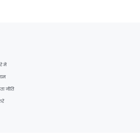
े में
ियम
ता नीति
रें