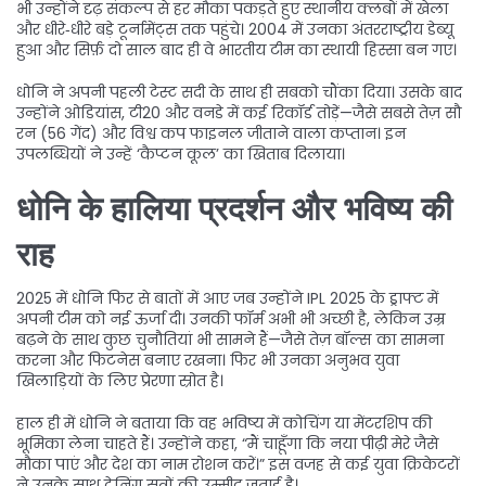
भी उन्होंने दृढ़ संकल्प से हर मौका पकड़ते हुए स्थानीय क्लबों में खेला
और धीरे‑धीरे बड़े टूर्नामेंट्स तक पहुंचे। 2004 में उनका अंतरराष्ट्रीय डेब्यू
हुआ और सिर्फ़ दो साल बाद ही वे भारतीय टीम का स्थायी हिस्सा बन गए।
धोनि ने अपनी पहली टेस्ट सदी के साथ ही सबको चौंका दिया। उसके बाद
उन्होंने ओडियांस, टी20 और वनडे में कई रिकॉर्ड तोड़ें—जैसे सबसे तेज़ सौ
रन (56 गेंद) और विश्व कप फाइनल जीताने वाला कप्तान। इन
उपलब्धियों ने उन्हें ‘कैप्टन कूल’ का खिताब दिलाया।
धोनि के हालिया प्रदर्शन और भविष्य की
राह
2025 में धोनि फिर से बातों में आए जब उन्होंने IPL 2025 के ड्राफ्ट में
अपनी टीम को नई ऊर्जा दी। उनकी फॉर्म अभी भी अच्छी है, लेकिन उम्र
बढ़ने के साथ कुछ चुनौतियां भी सामने हैं—जैसे तेज़ बॉल्स का सामना
करना और फिटनेस बनाए रखना। फिर भी उनका अनुभव युवा
खिलाड़ियों के लिए प्रेरणा स्रोत है।
हाल ही में धोनि ने बताया कि वह भविष्य में कोचिंग या मेंटरशिप की
भूमिका लेना चाहते हैं। उन्होंने कहा, “मैं चाहूँगा कि नया पीढ़ी मेरे जैसे
मौका पाएं और देश का नाम रोशन करें।” इस वजह से कई युवा क्रिकेटरों
ने उनके साथ ट्रेनिंग सत्रों की उम्मीद जताई है।