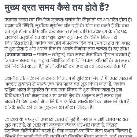
मुख्य व्रत समय कैसे तय होते हैं?
उपवास समय का निर्धारण मुख्यतः पंचांग के सिद्धांतों पर आधारित होता है।
चंद्रमा की स्थिति, सूर्योदय‑सूर्यास्त और ग्रहों के योग तय करते हैं कि कब
व्रत शुरू होना चाहिए और कब समाप्त होना चाहिए। उदाहरण के तौर पर,
संकष्टी चतुर्थी में व्रत का “शुभ क्षण” सूर्य‑चन्द्र के विशेष मिलन से
निर्धारित होता है, जबकि नवरात्रि में प्रत्येक दिन का उपवास रात के अंधार
में शुरू होता है और अगले दिन के अगले दिनांक तक चलता है। यह संबंध
(
उपवास समय
— पंचांग — त्यौहार) एक स्पष्ट सेमांटिक ट्रिपल बनाता है:
"उपवास समय पंचांग द्वारा निर्धारित होता है," "पंचांग त्यौहारों के व्रत समय
को नियंत्रित करता है," और "त्यौहारों का उपवास स्वास्थ्य लाभ देता है।"
स्थानीय रीति‑रिवाज भी समय निर्धारण में भूमिका निभाते हैं। उत्तर भारत में
अक्सर सूर्योदय से पहले एक घंटा पहले व्रत शुरू किया जाता है, जबकि
दक्षिण भारत में सूर्यास्त के बाद एक मिनट में शुरू किया जाता है। इन
विविधताओं को समझकर आप अपने क्षेत्र के अनुसार सही समय चुन
सकते हैं। ऐसा करने से न सिर्फ पारंपरिक मान्यताओं का सम्मान होता है,
बल्कि शरीर को भी अनुकूलन का मौका मिलता है।
स्वास्थ्य के पहलू भी उपवास समय से जुड़े हैं। जब आप सही समय पर व्रत
शुरू करते हैं, तो शरीर की ग्लूकोज लेवल धीरे‑धीरे घटती है, जिससे
इंसुलिन सेंसिटिविटी बढ़ती है। ऐसा माइक्रो‑फास्टिंग जैसा प्रभाव मिलता है,
जिसमें पेट खाली होने की अवधि को नियंत्रित किया जाता है। कई अध्ययन