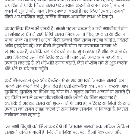
यह दिखाते हैं कि नियत समय पर उपवास करने से वजन घटाने, पाचन
कार्य में सुधार और मानसिक स्पष्टता बढ़ती है। इसलिए "उपवास समय"
सिर्फ आध्यात्मिक नहीं, बल्कि विज्ञान‑आधारित लाभ भी देता है।
व्यवहारिक टिप्स भी ज़रूरी हैं। सबसे पहला कदम है अपने स्थानीय पंचांग
या मोबाइल ऐप से सही तिथि‑समय निकालना। फिर, उपवास के दौरान
पानी, फल या हल्की शोरबा जैसी हल्की चीज़ें सेवन करना चाहिए, जिससे
शरीर हाइड्रेटेड रहे। उन दिनों में हल्की योगा या प्राणायाम करना भी
लाभदायक है, क्योंकि यह शरीर को तनाव‑मुक्त रखता है और उपवास के
साथ मिलकर ऊर्जा को स्थिर करता है। याद रखें, अगर आप पहली बार
उपवास कर रहे हैं, तो धीरे‑धीरे समय बढ़ाएँ, जैसे दो‑तीन घंटे से शुरू करके
धीरे‑धीरे 12‑घंटे तक पहुँचें।
कई ऑनलाइन टूल और कैलेंडर ऐप्स अब आपको "उपवास समय" का
अलर्ट सेट करने की सुविधा देते हैं। ऐसी तकनीक का उपयोग करके आप
सूर्योदय, सूर्यास्त या विशेष ग्रह योग के अनुसार सटीक अलार्म पा सकते हैं।
यह विशेष रूप से व्यस्त जीवनशैली वाले लोगों के लिए मददगार है,
क्योंकि वे अक्सर समय को भूल जाते हैं। साथ ही, परिवार या मित्रों के साथ
उपवास का समय साझा करने से सामाजिक समर्थन भी मिलता है, जिससे
मनोबल उच्च रहता है।
इन सभी बिंदुओं को मिलाकर देखें तो "उपवास समय" एक जटिल लेकिन
समझने योग्य प्रणाली है, जिसमें धार्मिक परम्परा, वैज्ञानिक लाभ और