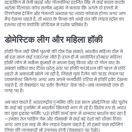
स्ट्राइकिंग में तेज़ी बढ़ाई और गोलकीपर इंद्रजित सिंह ने कई बचाव करके
भरोसा दिलाया। कोच सलीम अहमद ने बताया कि अगले दो हफ्तों में
रिफ्लेक्स ट्रेनिंग और पेनल्टी अभ्यास पर ज़्यादा फोकस होगा। अगर आप
मैच देखना चाहते हैं, तो भारत के फ़ैन्स को आधी रात की लाइव स्ट्रीम का
इंतज़ार रहेगा क्योंकि स्टेडियम में दर्शक प्रतिबंध है।
डोमेस्टिक लीग और महिला हॉकी
हॉकी फैन नहीं सिर्फ पुरुषों की टीम देख सकते, भारतीय महिला टीम ने
भी इस साल कई टाइटल्स जीते हैं। हाल ही में आयोजित होनहार महिला
हॉकी लीग में नवीना कुमारी ने अपना डेब्यू किया और दो गोल कर के
सबको चकित कर दिया। घरेलू स्तर पर हॉकी फाउंडेशन की पहल से छोटे
शहरों में अकादमी खोलें जा रही हैं, जिससे युवा टैलेंट को ग्राउंड लेवल पर
एक्सपोज़र मिलेगा। अगर आप अपने नजदीकी एरिया में हॉकी इवेंट देखना
चाहते हैं, तो वेबसाइट पर ‘इवेंट कैलेंडर’ चेक करें—सब जानकारी एक ही
जगह पर है।
अब बात करते हैं अंतरराष्ट्रीय टुर्नामेंट की। इस साल ऑस्ट्रेलिया और यूरोप
के कई बड़े टूर्नामेंट में भारतीय खिलाड़ी भाग ले रहे हैं। विशेष रूप से, भारत
का युवा ड्राइवर फॉर्मेट ‘U21 हॉकी वर्ल्ड कप’ में शानदार प्रदर्शन कर रहा है
—उनका तेज़ पासिंग गेम और टीमवर्क ने कई बड़े देशों को चौंका दिया।
अगर आप इस तरह के मैच लाइव देखना चाहते हैं, तो हमारे पास स्ट्रीमिंग
लिंक की जानकारी भी उपलब्ध होगी (वेबसाइट पर देखें)।