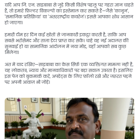
यदि आप जि. एन. साइबाबा से जुड़े किसी विशेष पहलू पर गहरा ज्ञान चाहते
हैं, तो हमारे फ़िल्टर विकल्पों का इस्तेमाल कर सकते हैं—जैसे 'कानून',
'समाजिक प्रतिक्रिया' या 'अंतरराष्ट्रीय कवरेज'। इससे आपका शोध आसान
हो जाएगा।
हमारी टीम हर दिन कई स्रोतों से जानकारी इकट्ठा करती है, ताकि आप
सबसे भरोसेमंद और ताज़ा डेटा प्राप्त कर सकें। चाहे वह नई अदालत की
सुनवाई हो या सामाजिक आंदोलन में नया मोड़, यहाँ आपको सब कुछ
मिलेगा।
अंत में याद रखिए—साइबाबा का केस सिर्फ़ एक व्यक्तिगत मामला नहीं है,
यह लोकतंत्र, न्याय और मानवाधिकारों पर बड़ा सवाल उठाता है। इसलिए
इस पेज को बुकमार्क करें, अपडेट्स के लिए फ़ॉलो रखें और जरूरत पड़ने
पर अपनी आवाज़ भी जोड़ें।