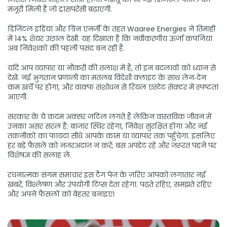
मंजूरी मिली है जो ट्रांसपरेंसी बढ़ाएगी.
डिजिटल इंडिया और ग्रिन एनर्जी के तहत Waaree Energies ने तिमाही
में 14% शेयर उछाल देखी. यह दिखाता है कि नवीकरणीय ऊर्जा कंपनियां
अब निवेशकों की पहली पसंद बन रही हैं.
यदि आप व्यापार या नौकरी की तलाश में हैं, तो इन बदलावों को ध्यान से
देखें. नई भुगतान प्रणाली का मतलब विदेशी क्लाइंट के साथ लेन‑देन
कम खर्चे पर होगा, और वाक्फ संशोधन से रियल एस्टेट सेक्टर में स्पष्टता
आएगी.
सरकार के ये कदम अक्सर जटिल लगते हैं लेकिन वास्तविक जीवन में
उनका असर सरल है: बाजार स्थिर रहेगा, निवेश सुरक्षित होगा और नई
तकनीकों का फायदा सीधे आपके काम या व्यापार तक पहुँचेगा. इसलिए
हर बड़े फैसले को नजरअंदाज़ न करें; बस अपडेट रहें और जरूरत पड़ने पर
विशेषज्ञ की सलाह लें.
रचनात्मक संगम समाचार इस टैग पेज के ज़रिए आपको लगातार नई
खबरें, विश्लेषण और उपयोगी टिप्स देता रहेगा. पढ़ते रहिए, समझते रहिए
और अपने फैसलों को बेहतर बनाइए।