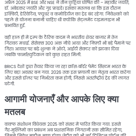
अप्रैल 2025 में BSE और NSE ने तीन छुट्टियां घोषित की – महावीर जयंति,
डॉ. अंबेडकर जयंति और गुड फ्राइडे। इसका मतलब था कि इस दौरान
इक्विटी, डेरिवेटिव, फ्यूचर व कमोडिटीज़ का ट्रेड बंद रहेगा. निवेशकों को
पहले से योजना बनानी चाहिए थी क्योंकि सेट्लमेंट टाइमलाइन भी
प्रभावित हुई.
वहीं हाल ही में ट्रम्प के टैरिफ कदम ने भारतीय शेयर बाजार में तेज
गिरावट मचाई. सेंसेक्स 300 अंक नीचे आया और निफ़्टी भी बड़े पैमाने पर
गिरा। आयात पर बढ़े शुल्क ने ऑटो, आईटी सेक्टर को झटका दिया
जबकि फार्मास्युटिकल को कुछ राहत मिली.
BRICS देशों द्वारा तैयार किया जा रहा क्रॉस‑बॉर्डर पेमेंट सिस्टम भारत के
लिए बड़ा अवसर बन गया. 2026 तक इस प्रणाली का नेतृत्व भारत करेगा
और इससे डॉलर पर निर्भरता कम होगी, जिससे अंतर्राष्ट्रीय ट्रेड की लागत
घटेगी.
आगामी योजनाएँ और आपके लिए क्या
मतलब
वाक्फ संशोधन विधेयक 2025 को संसद में पारित किया गया. इससे
गैर‑मुस्लिमों का प्रबंधन अब प्रशासनिक निगरानी तक सीमित रहेगा,
जिससे निवेश माहौल साफ़ होगा। जेडीयू को भी नई डिजिटल पोर्टल की