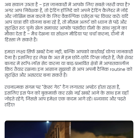
अब सवाल उठता है – इस जानकारी में आपके लिए सबसे जरूरी क्या है?
अगर आप निवेशक हैं, तो ट्रेडिंग हॉलिडे को अपने ट्रेडिंग कैलेंडर में जोड़ें
और जोखिम कम करने के लिए वैकल्पिक एसेट्स पर विचार करें। यदि
आप यात्रा की योजना बना रहे हैं, तो मौसम अलर्ट को ध्यान से पढ़ें और
सुरक्षित रूट चुनें। खेल समाचार आपके पसंदीदा टीमों के साथ जुड़ने का
मौका देता है – मैच देखना या सोशल मीडिया पर चर्चा करना, दोनों में
हिस्सा ले सकते हैं।
हमारा लक्ष्य सिर्फ खबरें देना नहीं, बल्कि आपको कार्रवाई योग्य जानकारी
देना है। इसलिए हर लेख के अंत में हम छोटे‑छोटे टिप्स जोड़ते हैं, जैसे शेयर
बाजार में स्टॉप‑लॉस सेट करना या बाढ़‑प्रभावित क्षेत्रों में आपातकालीन
किट तैयार रखना। इन आसान सुझावों से आप अपनी दैनिक routine को
सुरक्षित और असरदार बना सकते हैं।
रचनात्मक संगम पर "क्रेस्ट गेट" टैग लगातार अपडेट होता रहता है,
इसलिए इस पेज को बुकमार्क कर रखें। नई खबरें आने के साथ हम यहाँ
जोड़ते रहेंगे, जिससे आप हमेशा एक कदम आगे रहें। धन्यवाद और पढ़ते
रहिए!