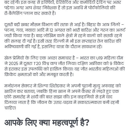
बंद रहेगी। इस वजह से इक्विटी, डेरिवेटिव और कमोडिटी ट्रेडिंग पर असर
पड़ेगा। अगर आप शेयर निवेशक हैं तो इस अवधि में पोर्टफोलियो की
री‑बैलेंसिंग प्लान कर सकते हैं।
दूसरी बड़ी खबर मौसम विभाग की तरफ़ से आई है। बिहार के आठ जिलों –
पटना, गया, नवादा आदि में 12 अगस्त को भारी बारिश और गरज का अलर्ट
जारी किया गया है। बाढ़ जोखिम वाले क्षेत्रों में रहने वालों को सतर्क रहने
की सलाह दी गई है। इसी तरह दिल्ली में भी इस सप्ताहांत तेज़ बारिश की
भविष्यवाणी की गई है, इसलिए यात्रा के दौरान सावधान रहें।
खेल प्रेमियों के लिए एक अच्छा समाचार है – भारत का U19 महिला टीम
ने 2025 में दूसरा T20 विश्व कप जीत लिया। दक्षिण अफ्रीका को 9 विकेट
से हराकर इस उपलब्धि को हासिल किया। यह जीत भारतीय महिलाओं की
क्रिकेट क्षमताओं को और मजबूत करती है।
मनोरंजन सेक्टर में शिल्पा शिरोडकर ने अपनी पुरानी मृत्यु अफवाह को
खारिज कर बताया, जबकि हिना खान ने अपने कैंसर से लड़ते हुए एक
छोटे समारोह में शादी की बात साझा की। इन कहानियों से हमें याद
दिलाया जाता है कि जीवन के उतार‑चढ़ाव में सकारात्मकता बनी रहनी
चाहिए।
आपके लिए क्या महत्वपूर्ण है?