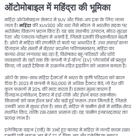
ऑटोमोबाइल में महिंद्रा की भूमिका
महिंद्रा ऑटोमोबाइल सेक्टर में SUV और पिक‑अप ट्रक के लिए जाना
जाता है।
महिंद्रा
की XUV300 और थार जैसे मॉडल ने भारतीय सड़क पर
भरोसेमंद विकल्प प्रदान किए हैं। यह ब्रांड स्थानीय उत्पादन, मोटर‑सुरक्षा
टेस्ट और टकराव‑परीक्षण में अग्रणी है, जिससे इसकी विश्वसनीयता बढ़ती
है। ऑटो में महिंद्रा की रणनीति दो बातों पर आधारित है:
उच्च सफ़ाई वाला
डिज़ाइन
और
सस्ती में बेहतर प्रदर्शन
। परिणामस्वरूप, महिंद्रा का
बाजार‑शेयर लगातार बढ़ रहा है, विशेषकर बहु‑परिवारों और छोटे
व्यवसायों में। यहाँ तक कि कंपनी ने ई‑वॉल्ट (EV) प्लेटफ़ॉर्म भी प्रस्तुत
किया, जो शहरी ट्रैफ़िक में उत्सर्जन‑रहित ड्राइविंग को आसान बनाता है।
ऑटो के साथ-साथ महिंद्रा ट्रैक्टर्स ने भारत के कृषि परिदृश्य को बदल
दिया है। 2023 में कंपनी ने 150,000 से अधिक ट्रैक्टर बेचे, जो देश की
कुल फसलों में 20% की मदद करता है। इसका मुख्य कारण है
डिज़ाइन‑इनोवेशन
,
ट्रैक्टर में हाई‑टॉर्क और ईंधन बचत तकनीक
।
किसानों को कम ईंधन खर्च और बढ़ी हुई फसल‑उपज मिलती है, जिससे
उनकी आय में सुधार होता है। साथ ही, महिंद्रा ने ग्रामीण क्षेत्रों में सर्विस‑सेंटर
स्थापित किए, ताकि रख‑रखाव आसान रहे। यह ग्रामीण इन्फ्रास्ट्रक्चर का
प्रत्यक्ष लाभ है।
इलेक्ट्रिक वाहन (एवी) के उभरे हुए बाजार में महिंद्रा ने जल्दी कदम रखा।
इसकी एवी लाइन‑अप में ई‑ट्रा, ई‑पिक‑अप और इलेक्ट्रिक स्कूटर