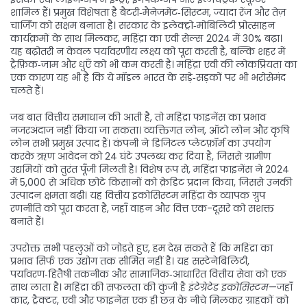
शामिल हैं। प्रमुख विशेषता है
बैटरी‑मैनेजमेंट‑सिस्टम
,
ज्यादा रेंज और तेज़
चार्जिंग को सक्षम बनाता है
। सरकार के इलेक्ट्रो‑मोबिलिटी प्रोत्साहन
कार्यक्रमों के साथ मिलकर, महिंद्रा का एवी सेल्स 2024 में 30% बढ़ा।
यह बढ़ोतरी न केवल पर्यावरणीय लक्ष्य को पूरा करती है, बल्कि शहर में
ट्रैफ़िक‑जाम और धुएँ को भी कम करती है। महिंद्रा एवी की लोकप्रियता का
एक कारण यह भी है कि ये मॉडल भारत के सड़े‑सड़कों पर भी भरोसेमंद
चलते हैं।
जब बात वित्तीय समाधान की आती है, तो महिंद्रा फाइनेंस का प्रभाव
नजरअंदाज नहीं किया जा सकता। व्यक्तिगत लोन, ऑटो लोन और कृषि
लोन सभी प्रमुख उत्पाद हैं। कंपनी ने डिजिटल प्लेटफ़ॉर्म का उपयोग
करके ऋण आवेदन को 24 घंटे उपलब्ध कर दिया है, जिससे ग्रामीण
उद्यमियों को तुरंत पूँजी मिलती है। विशेष रूप से, महिंद्रा फाइनेंस ने 2024
में 5,000 से अधिक छोटे किसानों को क्रेडिट प्रदान किया, जिससे उनकी
उत्पादन क्षमता बढ़ी। यह वित्तीय इकोसिस्टम महिंद्रा के व्यापक ग्रुप
रणनीति को पूरा करता है, जहाँ वाहन और वित्त एक-दूसरे को सशक्त
बनाते हैं।
उपरोक्त सभी पहलुओं को जोड़ते हुए, हम देख सकते हैं कि महिंद्रा का
प्रभाव सिर्फ एक उद्योग तक सीमित नहीं है। यह
सस्टेनेबिलिटी
,
पर्यावरण‑हितैषी तकनीक और सामाजिक‑आधारित वित्तीय सेवा
को एक
साथ लाता है। महिंद्रा की सफलता की कुंजी है
इंटेग्रेटेड इकोसिस्टम
—जहाँ
कार, ट्रैक्टर, एवी और फाइनेंस एक ही छत्र के नीचे मिलकर ग्राहकों को