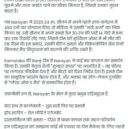
रूटीन साझा करता है। इस डिजिटल एंगेजमेंट से फैंस को सीधे सवाल
पूछने और ताज़ा अपडेट पाने का मौका मिलता है, जिससे उनका जुड़ाव
बढ़ता है।
जब Narayan ने 2023‑24 IPL सीज़न में अपने पहले हाफ‑सजेशन में
450 रनों का योगदान दिया, तो मीडिया ने उसकी "नयी ऊर्जा" का जिक्र
किया। वह उसी सीज़न में अपने सबसे तेज़ 30‑रन की पारी 14 गेंदों में बना
कर एक रिकॉर्ड तोड़ गया, जिसने टीम को मुश्किल ओवर में भी जीत की
राह दिखा दी। इस प्रकार, उसकी बॅटिंग क्षमता और विकेटकीपिंग सेंस दोनों
मिलकर मैच सिचुएशन को बदलने की शक्ति रखते हैं।
Karnataka की Ranji टीम में Narayan ने कई बार कप्तान का समर्थन
किया है। उसकी नेतृत्व शैली "सुनहरा संचार" पर आधारित है – वह फ़ील्ड
पर लगातार फीडबैक देता है और बॅटरों को दिशा‑निर्देश देता है। इससे टीम
का सामूहिक प्रदर्शन बेहतर होता है, और अक्सर वह स्टेट-लेवल टूर्नामेंट
में "प्लेयर ऑफ द मैच" से सम्मानित होता है।
तकनीकी रूप से, Narayan के खेल में कुछ प्रमुख एट्रिब्यूट्स हैं:
बाएं हाथ से बल्लेबाज़ी – शुरुआती पिच पर प्रभावी
ड्रॉप‑स्टंपिंग – तेज़ लीडिंग एंगेजमेंट
ट्रांसफॉर्मेशन की क्षमता – टी20 से प्रथम क्लास तक सहज परिवर्तन
इन एट्रिब्यूट्स को समझना कोई भी एंपायर या टीम मैनेजर के लिए जरूरी