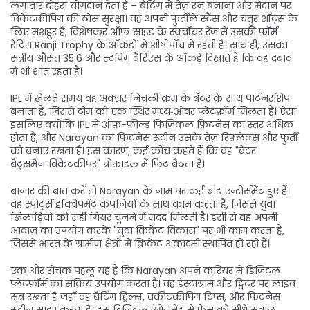
लगातार दोहरा योगदान देता है – बैटिंग में तेज़ रन बनाना और मैदान पर
विकेटकीपिंग की ठोस सुरक्षा। वह अपनी फुर्तीले स्टैंस और चतुर शॉट्स के
लिए मशहूर है; विशेषकर ऑफ‑साइड के स्क्वॉयर रेंज में उसकी फॉर्म
रेटिंग Ranji Trophy के आँकड़ों में शीर्ष पाँच में रहती है। साथ ही, उसका
सत्रीय औसत 35.6 और स्टंपिंग वैरिएंस के आँकड़े दिखाते हैं कि वह दबाव
में भी शांत रहता है।
IPL में खेलते समय वह अक्सर निचली क्रम के बॅटर के साथ पार्टनरशिप
बनाता है, जिससे टीम को एक स्थिर मध्य‑ओवर प्लेटफ़ॉर्म मिलता है। ऐसा
इसलिए क्योंकि IPL में
ऑफ़-फ़ील्ड फिज़िकल फ़िटनेस
का स्तर अधिक
होता है, और Narayan का फिटनेस रूटीन उसके तेज़ रिफ़्लेक्स और फुर्ती
को बनाए रखता है। इस कारण, कई कोच कहते हैं कि वह "बेटर
बैट्समैन‑विकेटकीपर" प्रोफ़ाइल में फिट बैठता है।
बाजार की बात करें तो Narayan के नाम पर कई ब्रांड एन्डोर्समेंट हुए हैं।
वह
स्पोर्ट्स इक्विपमेंट
कंपनियों के साथ काम करता है, जिससे युवा
खिलाड़ियों को सही गियर चुनने में मदद मिलती है। इसी से वह अपनी
आवाज़ का उपयोग करके "युवा क्रिकेट विकास" पर भी काम करता है,
जिससे भारत के ग्रामीण क्षेत्रों में क्रिकेट अकादमी स्थापित हो रही हैं।
एक और रोचक पहलू यह है कि Narayan अपने करियर में
डिजिटल
प्लेटफ़ॉर्म
का सक्रिय उपयोग करता है। वह इंस्टाग्राम और ट्विटर पर लाइव
सत्र रखता है जहाँ वह बैटिंग ड्रिल्स, वकीटकीपिंग टिप्स, और फिटनेस