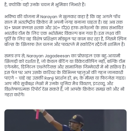
है, क्योंकि यही उनके चयन में भूमिका निभाते हैं।
भविष्य की योजना में Narayan ने खुलकर कहा है कि वह अगले पाँच
साल में
अंतर्राष्ट्रीय क्रिकेट
में अपनी जगह बनाना चाहता है। वह अब तक
10+ प्रथम क्लास शतक और 30+ टी20 हाफ‑सजेशनों के साथ संभावित
भारतीय टीम के लिए एक भरोसेमंद विकल्प बन गया है। इस लक्ष्य की
पूर्ति के लिए वह विशेष प्रशिक्षण मॉड्यूल पर काम कर रहा है, जिसमें स्पिन
बॉल्स के खिलाफ तेज़ चलन और पावरप्ले में स्कोरिंग स्ट्रैटेजी शामिल हैं।
समग्र रूप से, Narayan Jagadeesan का प्रोफ़ाइल एक बहु‑आयामी
खिलाड़ी को दर्शाता है, जो केवल बॅटिंग या विकेटकीपिंग नहीं, बल्कि टीम
एंगेजमेंट, डिजिटल एथलेटिक्स और सामाजिक जिम्मेदारी में भी सक्रिय है।
इस पेज पर आप उसके करियर के विभिन्न पहलुओं की गहन जानकारी
पाएंगे – चाहे वह उसकी Ranji प्रदर्शन हों, IPL के मीम्स या फिटनेस गाइड।
आप नीचे सूचीबद्ध लेखों में उनके चुनिंदा मैच विवरण, इंटरव्यू, और
विश्लेषणात्मक रिपोर्ट देख सकते हैं, जो आपके क्रिकेट समझ को और भी
गहरा करेंगे।