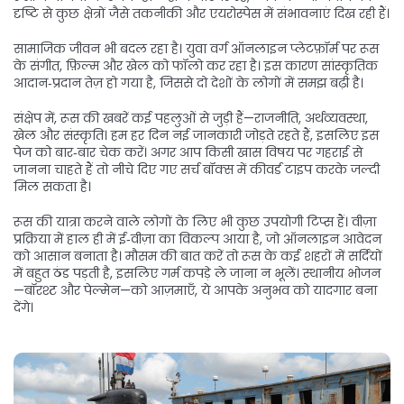
दृष्टि से कुछ क्षेत्रों जैसे तकनीकी और एयरोस्पेस में संभावनाएं दिख रही हैं।
सामाजिक जीवन भी बदल रहा है। युवा वर्ग ऑनलाइन प्लेटफ़ॉर्म पर रूस
के संगीत, फ़िल्म और खेल को फॉलो कर रहा है। इस कारण सांस्कृतिक
आदान‑प्रदान तेज़ हो गया है, जिससे दो देशों के लोगों में समझ बढ़ी है।
संक्षेप में, रूस की खबरें कई पहलुओं से जुड़ी हैं—राजनीति, अर्थव्यवस्था,
खेल और संस्कृति। हम हर दिन नई जानकारी जोड़ते रहते हैं, इसलिए इस
पेज को बार‑बार चेक करें। अगर आप किसी खास विषय पर गहराई से
जानना चाहते हैं तो नीचे दिए गए सर्च बॉक्स में कीवर्ड टाइप करके जल्दी
मिल सकता है।
रूस की यात्रा करने वाले लोगों के लिए भी कुछ उपयोगी टिप्स हैं। वीज़ा
प्रक्रिया में हाल ही में ई‑वीज़ा का विकल्प आया है, जो ऑनलाइन आवेदन
को आसान बनाता है। मौसम की बात करें तो रूस के कई शहरों में सर्दियों
में बहुत ठंड पड़ती है, इसलिए गर्म कपड़े ले जाना न भूलें। स्थानीय भोजन
—बॉरश्ट और पेल्मेन—को आज़माएँ, ये आपके अनुभव को यादगार बना
देंगे।