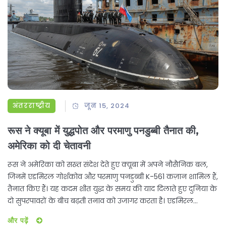
अंतरराष्ट्रीय
जून 15, 2024
रूस ने क्यूबा में युद्धपोत और परमाणु पनडुब्बी तैनात की,
अमेरिका को दी चेतावनी
रूस ने अमेरिका को सख्त संदेश देते हुए क्यूबा में अपने नौसैनिक बल,
जिनमें एडमिरल गोर्शकोव और परमाणु पनडुब्बी K-561 कज़ान शामिल हैं,
तैनात किए हैं। यह कदम शीत युद्ध के समय की याद दिलाते हुए दुनिया के
दो सुपरपावरों के बीच बढ़ती तनाव को उजागर करता है। एडमिरल
गोर्शकोव में कालीबर क्रूज मिसाइल, जिरकोन हाइपरसोनिक मिसाइल
और पढ़ें
और ओनिक्स एंटी-शिप मिसाइलें लगी हैं।