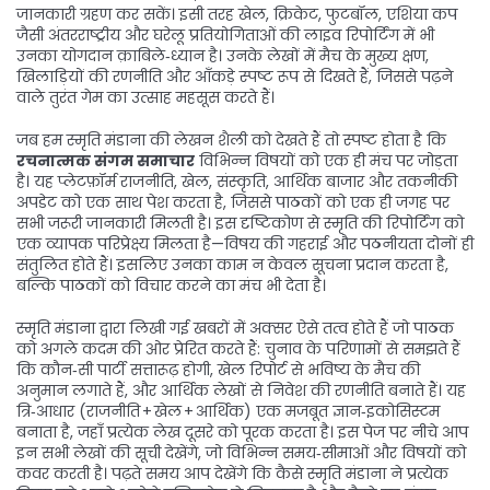
जानकारी ग्रहण कर सकें। इसी तरह
खेल
,
क्रिकेट, फुटबॉल, एशिया कप
जैसी अंतरराष्ट्रीय और घरेलू प्रतियोगिताओं की लाइव रिपोर्टिंग
में भी
उनका योगदान क़ाबिले‑ध्यान है। उनके लेखों में मैच के मुख्य क्षण,
खिलाड़ियों की रणनीति और आँकड़े स्पष्ट रूप से दिखते हैं, जिससे पढ़ने
वाले तुरंत गेम का उत्साह महसूस करते हैं।
जब हम स्मृति मंडाना की लेखन शैली को देखते हैं तो स्पष्ट होता है कि
रचनात्मक संगम समाचार
विभिन्न विषयों को एक ही मंच पर जोड़ता
है। यह प्लेटफ़ॉर्म राजनीति, खेल, संस्कृति, आर्थिक बाजार और तकनीकी
अपडेट को एक साथ पेश करता है, जिससे पाठकों को एक ही जगह पर
सभी जरूरी जानकारी मिलती है। इस दृष्टिकोण से स्मृति की रिपोर्टिंग को
एक व्यापक परिप्रेक्ष्य मिलता है—विषय की गहराई और पठनीयता दोनों ही
संतुलित होते हैं। इसलिए उनका काम न केवल सूचना प्रदान करता है,
बल्कि पाठकों को विचार करने का मंच भी देता है।
स्मृति मंडाना द्वारा लिखी गई खबरों में अक्सर ऐसे तत्व होते हैं जो पाठक
को अगले कदम की ओर प्रेरित करते हैं: चुनाव के परिणामों से समझते हैं
कि कौन‑सी पार्टी सत्तारूढ़ होगी, खेल रिपोर्ट से भविष्य के मैच की
अनुमान लगाते हैं, और आर्थिक लेखों से निवेश की रणनीति बनाते हैं। यह
त्रि‑आधार (राजनीति + खेल + आर्थिक) एक मजबूत ज्ञान‑इकोसिस्टम
बनाता है, जहाँ प्रत्येक लेख दूसरे को पूरक करता है। इस पेज पर नीचे आप
इन सभी लेखों की सूची देखेंगे, जो विभिन्न समय‑सीमाओं और विषयों को
कवर करती है। पढ़ते समय आप देखेंगे कि कैसे स्मृति मंडाना ने प्रत्येक