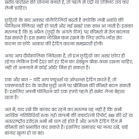
खरीद‑फ़रोख्त की योजना बनाते हैं, तो पहले से एंट्री या एक्ज़िट तय कर
लेनी चाहिए।
छुट्टियों के बाद अक्सर वोलैटिलिटी बढ़ती है क्योंकि लंबी अवधि की
पोजिशन क्लियर नहीं हो पाती और नई खबरें एक साथ आ जाती हैं। इसका
मतलब है कि 15 अप्रैल (छुट्टी के अगले दिन) पर कीमतों में तेज़ बदलाव
देख सकते हैं। इस समय जोखिम कम रखने के लिए स्टॉप‑लॉस सेट
करना या छोटे आकार की ट्रेडिंग करना समझदारी होगी।
अगर आप दीर्घकालिक निवेशक हैं, तो इन छुट्टियों का असर छोटा ही
रहेगा। लेकिन डेली ट्रेड़र को हर दिन का शेड्यूल ठीक‑ठाक रखना चाहिए,
नहीं तो अनजाने में कोई ऑर्डर मिस हो सकता है।
एक और बात – यदि आप फ़्यूचर्स या ऑप्शन्स ट्रेडिंग करते हैं, तो
एक्सपायरी डेट के करीब छुट्टी आने पर प्रीमियम की कीमतें बदल सकती
हैं। इसलिए अपनी पोजिशन को एक हफ़्ते पहले ही समेट लेना बेहतर
रहता है।
अंत में, याद रखें कि बाजार बंद रहने का मतलब यह नहीं है कि सभी
आर्थिक गतिविधियाँ रुक गईं। कंपनी की क्वार्टरली रिपोर्ट, RBI की दरें या
अंतरराष्ट्रीय इवेंट्स अभी भी चल रहे होते हैं और अगले ट्रेडिंग दिन में
कीमतों को प्रभावित कर सकते हैं। इसलिए समाचार पर नज़र रखें, चाहे
बाजार खुला हो या बंद।