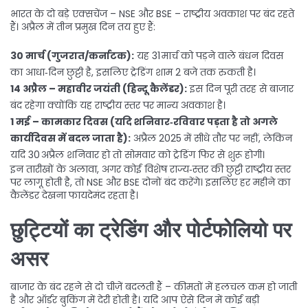
भारत के दो बड़े एक्सचेंज – NSE और BSE – राष्ट्रीय अवकाश पर बंद रहते
हैं। अप्रैल में तीन प्रमुख दिन तय हुए हैं:
30 मार्च (गुजरात/कर्नाटक):
यह 31 मार्च को पड़ने वाले बंधन दिवस
का आधा‑दिन छुट्टी है, इसलिए ट्रेडिंग शाम 2 बजे तक रुकती है।
14 अप्रैल – महावीर जयंती (हिन्दू कैलेंडर):
इस दिन पूरी तरह से बाजार
बंद रहेगा क्योंकि यह राष्ट्रीय स्तर पर मान्य अवकाश है।
1 मई – कामकार दिवस (यदि शनिवार‑रविवार पड़ता है तो अगले
कार्यदिवस में बदल जाता है):
अप्रैल 2025 में सीधे तौर पर नहीं, लेकिन
यदि 30 अप्रैल शनिवार हो तो सोमवार को ट्रेडिंग फिर से शुरू होगी।
इन तारीखों के अलावा, अगर कोई विशेष राज्य‑स्तर की छुट्टी राष्ट्रीय स्तर
पर लागू होती है, तो NSE और BSE दोनों बंद करेंगे। इसलिए हर महीने का
कैलेंडर देखना फायदेमंद रहता है।
छुट्टियों का ट्रेडिंग और पोर्टफोलियो पर
असर
बाजार के बंद रहने से दो चीज़ें बदलती हैं – कीमतों में हलचल कम हो जाती
है और ऑर्डर बुकिंग में देरी होती है। यदि आप ऐसे दिन में कोई बड़ी