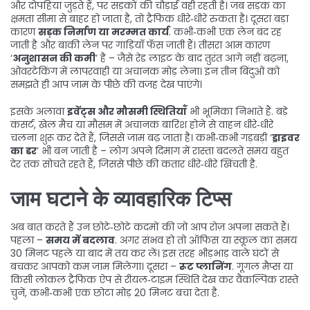
और दोपहिया जुड़ते हैं, पर सड़कों की चौड़ाई वही रहती है। जब सड़क का
क्षमता सीमा से बाहर हो जाता है, तो ट्रैफिक धीरे‑धीरे रुकता है। दूसरा बड़ा
कारण
सड़क निर्माण या मरम्मत कार्य
. कभी‑कभी एक लेन बंद रह
जाती है और बाकी लेन पर गाड़ियाँ फँस जाती हैं। तीसरा आम कारण
‘
अनुशासन की कमी
’ है – जैसे रेड लाइट के बाद तुरंत आगे नहीं बढ़ना,
ओवरटेकिंग में लापरवाही या अचानक मोड़ लेना। इन तीन बिंदुओं को
समझते ही आप जाम के पीछे की वजह देख पाएंगे।
इसके अलावा
इवेंट्स और मौसमी स्थितियाँ
भी भूमिका निभाते हैं. बड़े
कंसर्ट, खेल मैच या मौसम में अचानक बारिश होने से वाहन धीरे‑धीरे
चलना शुरू कर देते हैं, जिससे जाम बढ़ जाता है। कभी‑कभी गड़बड़ी ‘
ड्राइवर
का डर
’ भी बन जाती है – लोग अपने दिमाग में रास्ता बदलते समय बहुत
देर तक सोचते रहते हैं, जिससे पीछे की कतार धीरे‑धीरे खिंचती है.
जाम घटाने के व्यावहारिक टिप्स
अब बात करते हैं उन छोटे‑छोटे कदमों की जो आप रोज़ अपना सकते हैं।
पहला –
समय में बदलाव
. अगर संभव हो तो ऑफिस या स्कूल का समय
30 मिनट पहले या बाद में तय कर लें। इस तरह भीड़भाड़ वाले घंटों से
बचकर आपको कम जाम मिलेगा। दूसरा –
रूट प्लानिंग
. गूगल मैप्स या
किसी लोकल ट्रैफिक ऐप से रीयल‑टाइम स्थिति देख कर वैकल्पिक रास्ते
चुनें, कभी‑कभी एक छोटा मोड़ 20 मिनट बचा देता है.