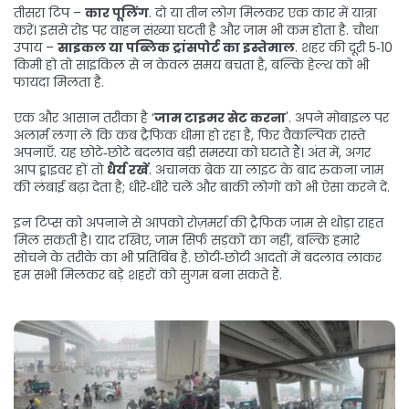
तीसरा टिप –
कार पूलिंग
. दो या तीन लोग मिलकर एक कार में यात्रा
करें। इससे रोड पर वाहन संख्या घटती है और जाम भी कम होता है. चौथा
उपाय –
साइकल या पब्लिक ट्रांसपोर्ट का इस्तेमाल
. शहर की दूरी 5‑10
किमी हो तो साइकिल से न केवल समय बचता है, बल्कि हेल्थ को भी
फायदा मिलता है.
एक और आसान तरीका है ‘
जाम टाइमर सेट करना
'. अपने मोबाइल पर
अलार्म लगा लें कि कब ट्रैफिक धीमा हो रहा है, फिर वैकल्पिक रास्ते
अपनाएँ. यह छोटे‑छोटे बदलाव बड़ी समस्या को घटाते हैं। अंत में, अगर
आप ड्राइवर हों तो
धैर्य रखें
. अचानक ब्रेक या लाइट के बाद रुकना जाम
की लंबाई बढ़ा देता है; धीरे‑धीरे चलें और बाकी लोगों को भी ऐसा करने दें.
इन टिप्स को अपनाने से आपको रोज़मर्रा की ट्रैफिक जाम से थोड़ा राहत
मिल सकती है। याद रखिए, जाम सिर्फ सड़कों का नहीं, बल्कि हमारे
सोचने के तरीके का भी प्रतिबिंब है. छोटी‑छोटी आदतों में बदलाव लाकर
हम सभी मिलकर बड़े शहरों को सुगम बना सकते हैं.