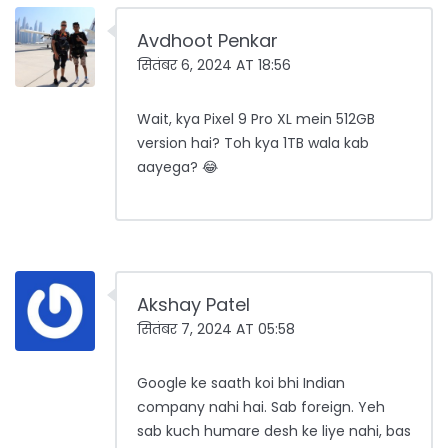
Avdhoot Penkar
सितंबर 6, 2024 AT 18:56
Wait, kya Pixel 9 Pro XL mein 512GB
version hai? Toh kya 1TB wala kab
aayega? 😂
Akshay Patel
सितंबर 7, 2024 AT 05:58
Google ke saath koi bhi Indian
company nahi hai. Sab foreign. Yeh
sab kuch humare desh ke liye nahi, bas