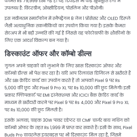
कीमत Rs 79,999 रखी गई है। यह डिवाइस भी कई खूबसूरत रंगों में
उपलब्ध है: विंटरग्रीन, ओब्सीडियन, पोर्सलेन और पीओनी।
इस नवीनतम स्मार्टफोन में स्नैपड्रैगन 8 जेन 1 प्रोसेसर और OLED डिस्प्ले
जैसी अत्याधुनिक तकनीकियों का उपयोग किया गया है। इसके कैमरा
सेटअप में भी बड़ी उन्नति की गई है जिससे यह फोटोग्राफी के शौकीनों के
लिए एक आदर्श विकल्प बन गया है।
डिस्काउंट ऑफर और कॉम्बो डील्स
गूगल अपने ग्राहकों को लुभाने के लिए खास डिस्काउंट ऑफर और
कॉम्बो डील्स भी पेश कर रहा है। यदि आप रिलायंस डिजिटल से खरीदते हैं
और SBI क्रेडिट कार्ड का उपयोग करते हैं तो आपको Pixel 9 पर Rs
5,000 की छूट और Pixel 9 Pro XL पर Rs 10,000 की छूट मिलेगी। इसी
प्रकार फ्लिपकार्ट पर EMI ट्रांजेक्शन्स और ICICI बैंक क्रेडिट कार्ड के
माध्यम से खरीदारी करने पर Pixel 9 पर Rs 4,000 और Pixel 9 Pro XL
पर Rs 10,000 की छूट मिलती है।
इसके अलावा, ग्राहक 30W पावर एडेप्टर या CMF चार्जर बाय नथिंग को
कॉम्बो ऑफर के तहत Rs 1,999 में प्राप्त कर सकते हैं। इसी के साथ, Pixel
Buds Pro वायरलेस इयरबड्स पर भी डिस्काउंट मिल रहा है, जिसमें