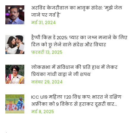
अरविंद केजरीवाल का भावुक संदेश: 'मुझे जेल
जाने पर गर्व है'
मई 31, 2024
हैप्पी किस डे 2025: प्यार का जश्न मनाने के लिए
दिल को छू लेने वाले संदेश और विचार
फ़रवरी 13, 2025
लोकसभा में संविधान की प्रति हाथ में लेकर
प्रियंका गांधी वाड्रा ने ली शपथ
नवंबर 29, 2024
ICC U19 महिला T20 विश्व कप: भारत ने दक्षिण
अफ्रीका को 9 विकेट से हराकर दूसरी बार
खिताब जीता
मई 8, 2025