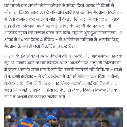
को पहली बार अपनी प्लेइंग इलेवन में मौका दिया, शायद ही किसी ने
सोचा था कि 23 साल का ये नौजवान बायें हाथ का तेज गेंदबाज पहली बार
में ऐसा कमाल कर जाएगा। मोहाली के इस खिलाड़ी ने कोलकाता नाइट
राइडर्स के खिलाफ अपने पहले ही ओवर की पहली गेंद पर अनुभवी
अजिंक्य रहाणे को क्लीन बोल्ड कर दिया। वहां से शुरू हुआ सिलसिला – 3
ओवर में 24 रन देकर 4 विकेट – ने आईपीएल इतिहास में भारतीय डेब्यू
गेंदबाज के रूप में नया रिकॉर्ड खड़ा कर दिया।
अश्वनी के हर ओवर में अलग किस्म की चालाकी और आक्रामकता झलक
रही थी। उनके अंदर वो कॉन्फिडेंस था जो आमतौर पर अनुभवी खिलाड़ियों
में नजर आता है। खास बात ये रही कि उनकी गेंदबाजी की विविधता – कभी
तेज, कभी स्लोअर – ने बड़े बल्लेबाजों को भी परेशान कर दिया। नतीजा,
केकेआर की टीम सिर्फ 116 रन पर सिमट गई और मुंबई को मैच में भारी
बढ़त मिल गई। सोशल मीडिया पर फैंस से लेकर दिग्गज क्रिकेटर्स तक
सभी ने अश्वनी की जमकर तारीफ की।