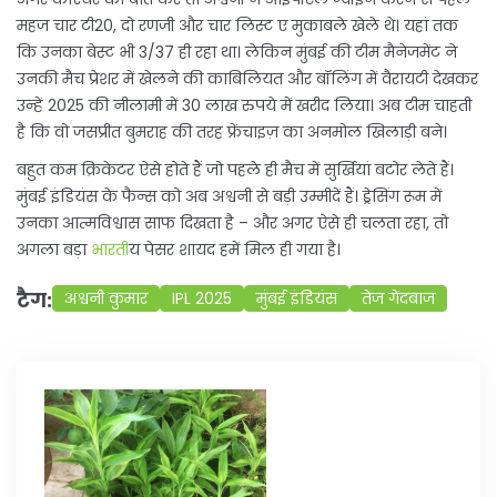
महज चार टी20, दो रणजी और चार लिस्ट ए मुकाबले खेले थे। यहां तक
कि उनका बेस्ट भी 3/37 ही रहा था। लेकिन मुंबई की टीम मैनेजमेंट ने
उनकी मैच प्रेशर में खेलने की काबिलियत और बॉलिंग में वैरायटी देखकर
उन्हें 2025 की नीलामी में 30 लाख रुपये में खरीद लिया। अब टीम चाहती
है कि वो जसप्रीत बुमराह की तरह फ्रेंचाइज़ का अनमोल खिलाड़ी बने।
बहुत कम क्रिकेटर ऐसे होते हैं जो पहले ही मैच में सुर्खियां बटोर लेते हैं।
मुंबई इंडियंस के फैन्स को अब अश्वनी से बड़ी उम्मीदें हैं। ड्रेसिंग रूम में
उनका आत्मविश्वास साफ दिखता है – और अगर ऐसे ही चलता रहा, तो
अगला बड़ा
भारत
ीय पेसर शायद हमें मिल ही गया है।
टैग:
अश्वनी कुमार
IPL 2025
मुंबई इंडियंस
तेज गेंदबाज