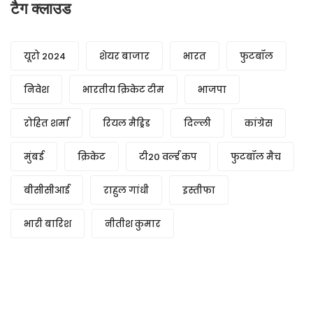
टैग क्लाउड
यूरो 2024
शेयर बाजार
भारत
फुटबॉल
निवेश
भारतीय क्रिकेट टीम
भाजपा
रोहित शर्मा
रियल मैड्रिड
दिल्ली
कांग्रेस
मुंबई
क्रिकेट
टी20 वर्ल्ड कप
फुटबॉल मैच
बीसीसीआई
राहुल गांधी
इस्तीफा
भारी बारिश
नीतीश कुमार