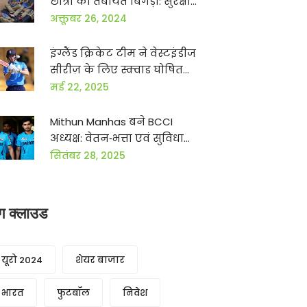
छात्रों की तबीयत बिगड़ी: सुरक्षा
पर सवाल
अक्तूबर 26, 2024
इंग्लैंड क्रिकेट टीम ने वेस्टइंडीज
सीरीज़ के लिए स्क्वाड घोषित
किया, हैरी ब्रुक को दोनों फॉर्मेट
मई 22, 2025
की कमान
Mithun Manhas बने BCCI
अध्यक्ष: वेतन‑भत्ता एवं सुविधाओं
का खुलासा
सितंबर 28, 2025
ैग क्लाउड
यूरो 2024
शेयर बाजार
भारत
फुटबॉल
निवेश