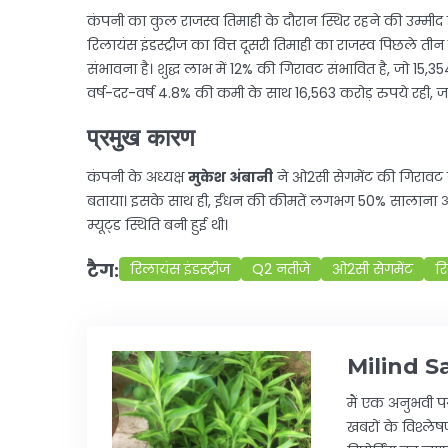
कंपनी का कुल राजस्व तिमाही के दौरान स्थिर रहने की उम्मीद है।
रिलायंस इंडस्ट्रीज का वित्त दूसरी तिमाही का राजस्व पिछले तीन
संभावना है। शुद्ध लाभ में 12% की गिरावट संभावित है, जो 15,
वर्ष-दर-वर्ष 4.8% की कमी के साथ 16,563 करोड़ रुपये रही, ज
प्रमुख कारण
कंपनी के अध्यक्ष
मुकेश अंबानी
ने ओ2सी सेगमेंट की गिरावट क
बताया। इसके साथ ही, ईंधन की कीमतें लगभग 50% सालाना आधार 
म्यूट्ड स्थिति बनी हुई थी।
टैग:
रिलायंस इंडस्ट्रीज
Q2 नतीजे
ओ2सी सेगमेंट
रि
Milind S
मैं एक अनुभवी पत
खबरों के विश्लेषण