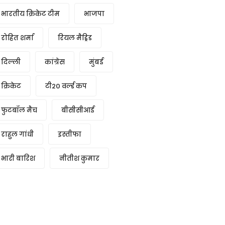
भारतीय क्रिकेट टीम
भाजपा
रोहित शर्मा
रियल मैड्रिड
दिल्ली
कांग्रेस
मुंबई
क्रिकेट
टी20 वर्ल्ड कप
फुटबॉल मैच
बीसीसीआई
राहुल गांधी
इस्तीफा
भारी बारिश
नीतीश कुमार