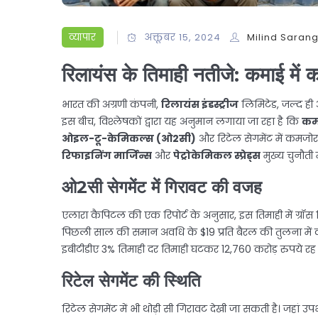
व्यापार
अक्तूबर 15, 2024
Milind Saran
रिलायंस के तिमाही नतीजे: कमाई में 
भारत की अग्रणी कंपनी,
रिलायंस इंडस्ट्रीज
लिमिटेड, जल्द ही अ
इस बीच, विश्लेषकों द्वारा यह अनुमान लगाया जा रहा है कि
कम
ओइल-टू-केमिकल्स (ओ2सी)
और रिटेल सेगमेंट में कमजोर 
रिफाइनिंग मार्जिन्स
और
पेट्रोकेमिकल स्प्रेड्स
मुख्य चुनौती 
ओ2सी सेगमेंट में गिरावट की वजह
एलारा कैपिटल की एक रिपोर्ट के अनुसार, इस तिमाही में ग्रॉस
पिछली साल की समान अवधि के $19 प्रति बैरल की तुलना में 
इबीटीडीए 3% तिमाही दर तिमाही घटकर 12,760 करोड़ रुपये रह
रिटेल सेगमेंट की स्थिति
रिटेल सेगमेंट में भी थोड़ी सी गिरावट देखी जा सकती है। जहां उ