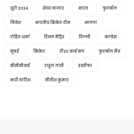
यूरो 2024
शेयर बाजार
भारत
फुटबॉल
निवेश
भारतीय क्रिकेट टीम
भाजपा
रोहित शर्मा
रियल मैड्रिड
दिल्ली
कांग्रेस
मुंबई
क्रिकेट
टी20 वर्ल्ड कप
फुटबॉल मैच
बीसीसीआई
राहुल गांधी
इस्तीफा
भारी बारिश
नीतीश कुमार