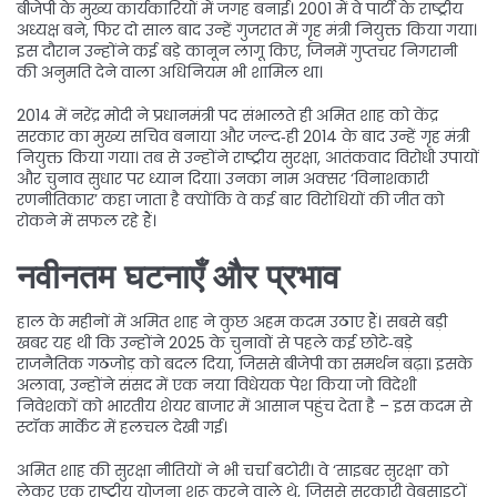
बीजेपी के मुख्य कार्यकारियों में जगह बनाई। 2001 में वे पार्टी के राष्ट्रीय
अध्यक्ष बने, फिर दो साल बाद उन्हें गुजरात में गृह मंत्री नियुक्त किया गया।
इस दौरान उन्होंने कई बड़े कानून लागू किए, जिनमें गुप्तचर निगरानी
की अनुमति देने वाला अधिनियम भी शामिल था।
2014 में नरेंद्र मोदी ने प्रधानमंत्री पद संभालते ही अमित शाह को केंद्र
सरकार का मुख्य सचिव बनाया और जल्द‑ही 2014 के बाद उन्हें गृह मंत्री
नियुक्त किया गया। तब से उन्होंने राष्ट्रीय सुरक्षा, आतंकवाद विरोधी उपायों
और चुनाव सुधार पर ध्यान दिया। उनका नाम अक्सर ‘विनाशकारी
रणनीतिकार’ कहा जाता है क्योंकि वे कई बार विरोधियों की जीत को
रोकने में सफल रहे हैं।
नवीनतम घटनाएँ और प्रभाव
हाल के महीनों में अमित शाह ने कुछ अहम कदम उठाए हैं। सबसे बड़ी
खबर यह थी कि उन्होंने 2025 के चुनावों से पहले कई छोटे‑बड़े
राजनैतिक गठजोड़ को बदल दिया, जिससे बीजेपी का समर्थन बढ़ा। इसके
अलावा, उन्होंने संसद में एक नया विधेयक पेश किया जो विदेशी
निवेशकों को भारतीय शेयर बाजार में आसान पहुंच देता है – इस कदम से
स्टॉक मार्केट में हलचल देखी गई।
अमित शाह की सुरक्षा नीतियों ने भी चर्चा बटोरी। वे ‘साइबर सुरक्षा’ को
लेकर एक राष्ट्रीय योजना शुरू करने वाले थे, जिससे सरकारी वेबसाइटों