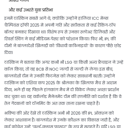
अबिदी गनन
और कई उभरते युवा प्रतिभा
इनमें टास्किन सबसे आगे थे, क्योंकि उन्होंने हालिया ICC मेन्स
चैम्पियंस ट्रॉफी 2025 में अपनी गति और सटीकता से कई रैंकिंग‑टॉप
बॉलर बनकर दिखाया था। विशेष रूप से उनका स्लोअर डिलिवरी और
रिवर्स स्विंग ने कई मीडियम‑पेसर को परेशान किया। फिर भी, IPL की
टीमों ने बांग्लादेशी खिलाड़ी को ‘विधायी कठिनाइयों’ के कारण पीछे छोड़
दिया।
टास्किन ने बताया कि अगर कभी भी LSG या किसी अन्य फ्रैंचाइज़ ने उन्हें
कॉल किया, तो वह BCB से NOC जल्दी से जल्दी ले लेगा। इस बीच,
बांग्लादेशी टीम ने उनकी फिटनेस को लेकर सावधानी बरती। उन्होंने
टास्किन को एशिया कप 2025 के श्रीलंका के खिलाफ मैच से आराम
दिया, भले ही वह पिछले हांगकांग मैच में दो विकेट लेकर अच्छा प्रदर्शन
कर चुका था। यह वर्कलोड मैनेजमेंट टीम की रणनीति को दर्शाता है कि वे
तेज़ गेंदबाज़ों को टॉर्नामेंट के अंत तक ताज़ा रखना चाहते हैं।
भविष्य की ओर देखें तो टास्किन अभी भी 2026 की IPL ऑक्शन को
लेकर आशावान हैं। बांग्लादेश में उनके कौशल का विकास जारी है, और
कई कोचेज़ उन्हें “वर्ल्ड‑क्लास फास्टर” के रूप में सराहते हैं। यदि LSG या