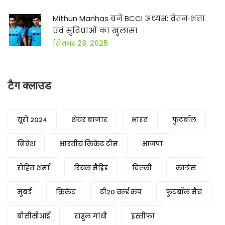
Mithun Manhas बने BCCI अध्यक्ष: वेतन‑भत्ता
एवं सुविधाओं का खुलासा
सितंबर 28, 2025
टैग क्लाउड
यूरो 2024
शेयर बाजार
भारत
फुटबॉल
निवेश
भारतीय क्रिकेट टीम
भाजपा
रोहित शर्मा
रियल मैड्रिड
दिल्ली
कांग्रेस
मुंबई
क्रिकेट
टी20 वर्ल्ड कप
फुटबॉल मैच
बीसीसीआई
राहुल गांधी
इस्तीफा