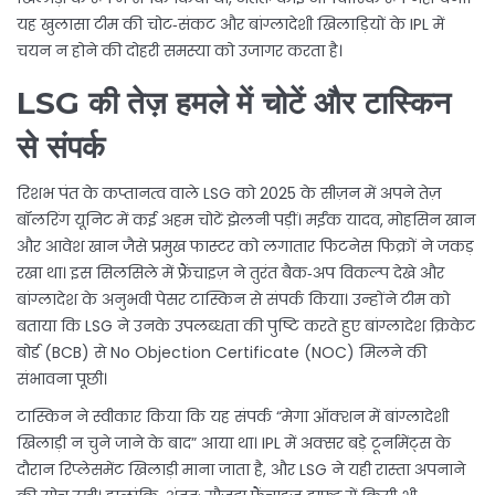
यह खुलासा टीम की चोट‑संकट और बांग्लादेशी खिलाड़ियों के IPL में
चयन न होने की दोहरी समस्या को उजागर करता है।
LSG की तेज़ हमले में चोटें और टास्किन
से संपर्क
रिशभ पंत के कप्तानत्व वाले LSG को 2025 के सीज़न में अपने तेज़
बॉलरिंग यूनिट में कई अहम चोटें झेलनी पड़ीं। मईंक यादव, मोहसिन खान
और आवेश खान जैसे प्रमुख फास्टर को लगातार फिटनेस फिक्रों ने जकड़
रखा था। इस सिलसिले में फ्रैंचाइज़ ने तुरंत बैक‑अप विकल्प देखे और
बांग्लादेश के अनुभवी पेसर टास्किन से संपर्क किया। उन्होंने टीम को
बताया कि LSG ने उनके उपलब्धता की पुष्टि करते हुए बांग्लादेश क्रिकेट
बोर्ड (BCB) से No Objection Certificate (NOC) मिलने की
संभावना पूछी।
टास्किन ने स्वीकार किया कि यह संपर्क “मेगा ऑक्शन में बांग्लादेशी
खिलाड़ी न चुने जाने के बाद” आया था। IPL में अक्सर बड़े टूर्नामेंट्स के
दौरान रिप्लेसमेंट खिलाड़ी माना जाता है, और LSG ने यही रास्ता अपनाने