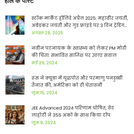
हाल के पोस्ट
स्टॉक मार्केट हॉलिडे अप्रैल 2025: महावीर जयंती,
अंबेडकर जयंती और गुड फ्राइडे पर 3 दिन ट्रेडिंग
बंद
अगस्त 28, 2025
नवीन पटनायक के स्वास्थ्य को लेकर PM मोदी
की चिंता: संभावित साजिश पर उठाए सवाल
मई 29, 2024
रूस ने क्यूबा में युद्धपोत और परमाणु पनडुब्बी
तैनात की, अमेरिका को दी चेतावनी
जून 15, 2024
JEE Advanced 2024 परिणाम घोषित, वेद
लाहोटी ने 355 अंकों के साथ किया टॉप
जून 9, 2024