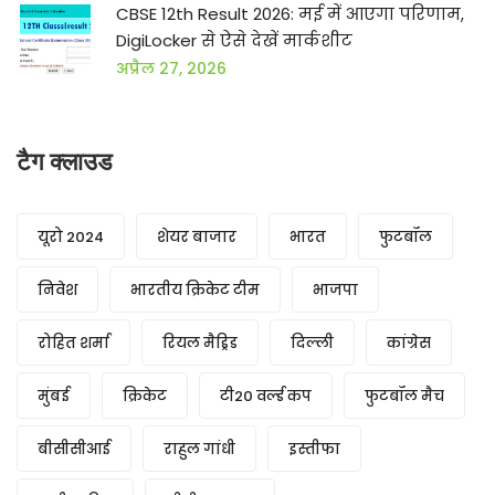
CBSE 12th Result 2026: मई में आएगा परिणाम,
DigiLocker से ऐसे देखें मार्कशीट
अप्रैल 27, 2026
टैग क्लाउड
यूरो 2024
शेयर बाजार
भारत
फुटबॉल
निवेश
भारतीय क्रिकेट टीम
भाजपा
रोहित शर्मा
रियल मैड्रिड
दिल्ली
कांग्रेस
मुंबई
क्रिकेट
टी20 वर्ल्ड कप
फुटबॉल मैच
बीसीसीआई
राहुल गांधी
इस्तीफा