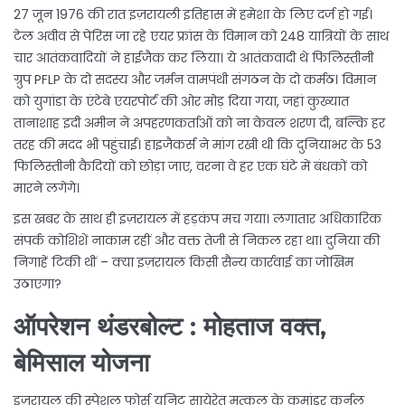
27 जून 1976 की रात इज़रायली इतिहास में हमेशा के लिए दर्ज हो गई।
टेल अवीव से पेरिस जा रहे एयर फ्रांस के विमान को 248 यात्रियों के साथ
चार आतंकवादियों ने हाईजैक कर लिया। ये आतंकवादी थे फिलिस्तीनी
ग्रुप PFLP के दो सदस्य और जर्मन वामपंथी संगठन के दो कर्मठ। विमान
को युगांडा के एंटेबे एयरपोर्ट की ओर मोड़ दिया गया, जहां कुख्यात
तानाशाह इदी अमीन ने अपहरणकर्ताओं को ना केवल शरण दी, बल्कि हर
तरह की मदद भी पहुंचाई। हाइजैकर्स ने मांग रखी थी कि दुनियाभर के 53
फिलिस्तीनी कैदियों को छोड़ा जाए, वरना वे हर एक घंटे में बंधकों को
मारने लगेंगे।
इस खबर के साथ ही इज़रायल में हड़कंप मच गया। लगातार अधिकारिक
संपर्क कोशिशें नाकाम रहीं और वक्त तेजी से निकल रहा था। दुनिया की
निगाहें टिकी थीं – क्या इज़रायल किसी सैन्य कार्रवाई का जोखिम
उठाएगा?
ऑपरेशन थंडरबोल्ट : मोहताज वक्त,
बेमिसाल योजना
इज़रायल की स्पेशल फोर्स यूनिट सायेरेत मत्कल के कमांडर कर्नल