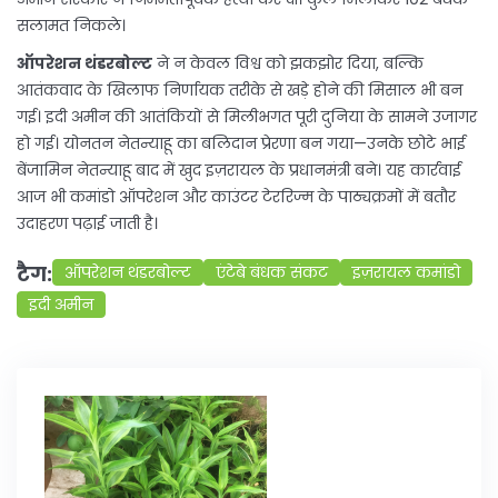
सलामत निकले।
ऑपरेशन थंडरबोल्ट
ने न केवल विश्व को झकझोर दिया, बल्कि
आतंकवाद के खिलाफ निर्णायक तरीके से खड़े होने की मिसाल भी बन
गई। इदी अमीन की आतंकियों से मिलीभगत पूरी दुनिया के सामने उजागर
हो गई। योनतन नेतन्याहू का बलिदान प्रेरणा बन गया—उनके छोटे भाई
बेंजामिन नेतन्याहू बाद में खुद इज़रायल के प्रधानमंत्री बने। यह कार्रवाई
आज भी कमांडो ऑपरेशन और काउंटर टेररिज्म के पाठ्यक्रमों में बतौर
उदाहरण पढ़ाई जाती है।
टैग:
ऑपरेशन थंडरबोल्ट
एंटेबे बंधक संकट
इज़रायल कमांडो
इदी अमीन