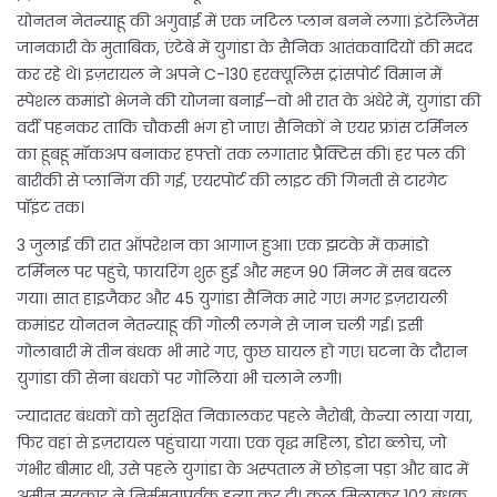
योनतन नेतन्याहू की अगुवाई में एक जटिल प्लान बनने लगा। इंटेलिजेंस
जानकारी के मुताबिक, एंटेबे में युगांडा के सैनिक आतंकवादियों की मदद
कर रहे थे। इज़रायल ने अपने C-130 हरक्यूलिस ट्रांसपोर्ट विमान में
स्पेशल कमांडो भेजने की योजना बनाई—वो भी रात के अंधेरे में, युगांडा की
वर्दी पहनकर ताकि चौकसी भंग हो जाए। सैनिकों ने एयर फ्रांस टर्मिनल
का हूबहू मॉकअप बनाकर हफ्तों तक लगातार प्रैक्टिस की। हर पल की
बारीकी से प्लानिंग की गई, एयरपोर्ट की लाइट की गिनती से टारगेट
पॉइंट तक।
3 जुलाई की रात ऑपरेशन का आगाज हुआ। एक झटके में कमांडो
टर्मिनल पर पहुंचे, फायरिंग शुरू हुई और महज 90 मिनट में सब बदल
गया। सात हाइजैकर और 45 युगांडा सैनिक मारे गए। मगर इज़रायली
कमांडर योनतन नेतन्याहू की गोली लगने से जान चली गई। इसी
गोलाबारी में तीन बंधक भी मारे गए, कुछ घायल हो गए। घटना के दौरान
युगांडा की सेना बंधकों पर गोलियां भी चलाने लगी।
ज्यादातर बंधकों को सुरक्षित निकालकर पहले नैरोबी, केन्या लाया गया,
फिर वहां से इज़रायल पहुंचाया गया। एक वृद्ध महिला, डोरा ब्लोच, जो
गंभीर बीमार थी, उसे पहले युगांडा के अस्पताल में छोड़ना पड़ा और बाद में
अमीन सरकार ने निर्ममतापूर्वक हत्या कर दी। कुल मिलाकर 102 बंधक