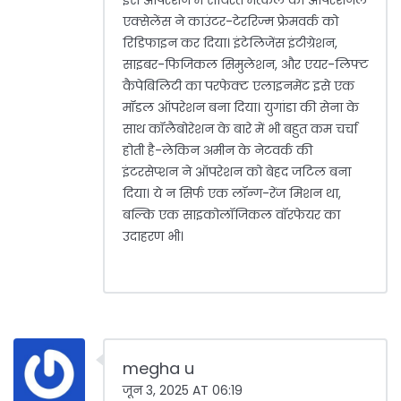
इस ऑपरेशन में सायेरेत मत्कल की ऑपरेशनल
एक्सेलेंस ने काउंटर-टेररिज्म फ्रेमवर्क को
रिडिफाइन कर दिया। इंटेलिजेंस इंटीग्रेशन,
साइबर-फिजिकल सिमुलेशन, और एयर-लिफ्ट
कैपेबिलिटी का परफेक्ट एलाइनमेंट इसे एक
मॉडल ऑपरेशन बना दिया। युगांडा की सेना के
साथ कॉलैबोरेशन के बारे में भी बहुत कम चर्चा
होती है-लेकिन अमीन के नेटवर्क की
इंटरसेप्शन ने ऑपरेशन को बेहद जटिल बना
दिया। ये न सिर्फ एक लॉन्ग-रेंज मिशन था,
बल्कि एक साइकोलॉजिकल वॉरफेयर का
उदाहरण भी।
megha u
जून 3, 2025 AT 06:19