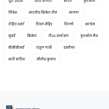
यूरो 2024
शेयर बाजार
भारत
फुटबॉल
निवेश
भारतीय क्रिकेट टीम
भाजपा
रोहित शर्मा
रियल मैड्रिड
दिल्ली
कांग्रेस
मुंबई
क्रिकेट
टी20 वर्ल्ड कप
फुटबॉल मैच
बीसीसीआई
राहुल गांधी
इस्तीफा
भारी बारिश
नीतीश कुमार