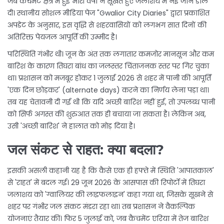
जब कैचमेंट क्षेत्र में हुई भारी वर्षा ने सूखते हुए जलाशय में नई जान डाल
दी। स्थानीय सोशल मीडिया पेज "Gwalior City Diaries" द्वारा प्रकाशित
अपडेट के अनुसार, इस वृद्धि से शहरवासियों को लगभग सात दिनों की
अतिरिक्त पेयजल आपूर्ति की उम्मीद है।
परिस्थिति गंभीर थी। जून के अंत तक लगातार कमजोर मानसून और कम
बारिश के कारण तिघरा बांध का जलस्तर चिंताजनक स्तर पर गिर चुका
था। प्रशासन को मजबूर होकर 1 जुलाई 2026 से शहर में पानी की आपूर्ति
'एक दिन छोड़कर' (alternate days) करने का निर्णय लेना पड़ा था।
तब यह चेतावनी दी गई थी कि यदि अच्छी बारिश नहीं हुई, तो उपलब्ध पानी
को सिर्फ अगस्त की शुरुआत तक ही बचाया जा सकता है। लेकिन अब,
उसी 'अच्छी बारिश' ने हालात को मोड़ दिया है।
जल संकट से राहत: क्या बदला?
इसकी असली कहानी यह है कि कैसे एक ही हफ्ते में स्थिति 'आपातकाल'
से 'राहत' में बदल गई। 29 जून 2026 के आसपास की रिपोर्टों में तिघरा
जलाशय को 'ग्वालियर की लाइफलाइन' कहा गया था, जिसके सूखने से
शहर पर गंभीर जल संकट मंडरा रहा था। तब प्रशासन ने वैकल्पिक
योजनाएं तैयार कीं। फिर 5 जुलाई को, जब कैचमेंट एरिया में तेज बारिश