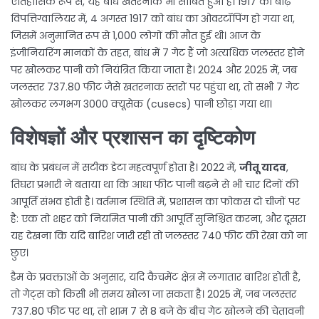
ऐतिहासिक रूप से, यह बांध खतरनाक भी साबित हुआ है।
1917 का बाढ़
विपत्ति
ग्वालियर
में, 4 अगस्त 1917 को बांध का ओवरटॉपिंग हो गया था,
जिसमें अनुमानित रूप से 1,000 लोगों की मौत हुई थी। आज के
इंजीनियरिंग मानकों के तहत, बांध में 7 गेट हैं जो अत्यधिक जलस्तर होने
पर खोलकर पानी को नियंत्रित किया जाता है। 2024 और 2025 में, जब
जलस्तर 737.80 फीट जैसे खतरनाक स्तरों पर पहुंचा था, तो सभी 7 गेट
खोलकर लगभग 3000 क्यूसेक (cusecs) पानी छोड़ा गया था।
विशेषज्ञों और प्रशासन का दृष्टिकोण
बांध के प्रबंधन में सटीक डेटा महत्वपूर्ण होता है। 2022 में,
जीतू यादव
,
तिघरा प्रभारी
ने बताया था कि आधा फीट पानी बढ़ने से भी चार दिनों की
आपूर्ति संभव होती है। वर्तमान स्थिति में, प्रशासन का फोकस दो चीजों पर
है: एक तो शहर को नियमित पानी की आपूर्ति सुनिश्चित करना, और दूसरा
यह देखना कि यदि बारिश जारी रही तो जलस्तर 740 फीट की रेखा को ना
छुए।
डैम के प्रवक्ताओं के अनुसार, यदि कैचमेंट क्षेत्र में लगातार बारिश होती है,
तो गेट्स को किसी भी समय खोला जा सकता है। 2025 में, जब जलस्तर
737.80 फीट पर था, तो शाम 7 से 8 बजे के बीच गेट खोलने की चेतावनी