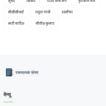
मुंबई
क्रिकेट
टी20 वर्ल्ड कप
फुटबॉल मैच
बीसीसीआई
राहुल गांधी
इस्तीफा
भारी बारिश
नीतीश कुमार
मेन्यू